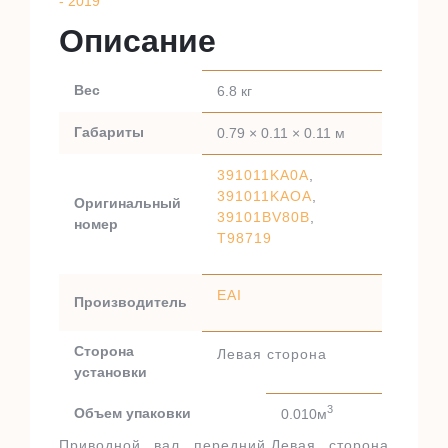
- 2019
Описание
Вес
6.8 кг
Габариты
0.79 × 0.11 × 0.11 м
391011KA0A
,
391011KAOA
,
Оригинальный
39101BV80B
,
номер
T98719
EAI
Производитель
Сторона
Левая сторона
установки
3
Объем упаковки
0.010м
Приводной вал передний.Левая сторона