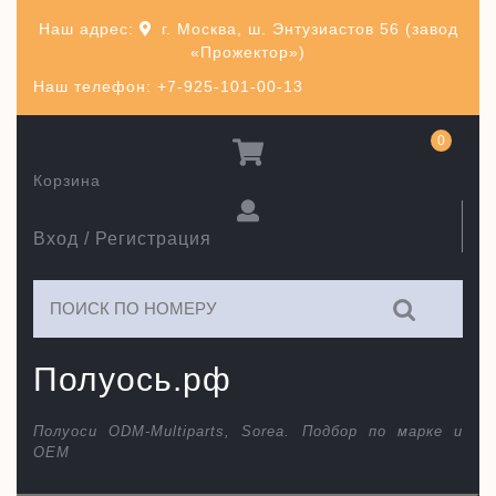
Перейти
Наш адрес:
г. Москва, ш. Энтузиастов 56 (завод
к
«Прожектор»)
содержимому
Наш телефон: +7-925-101-00-13
0
Корзина
Вход / Регистрация
Искать:
Полуось.рф
Полуоси ODM-Multiparts, Sorea. Подбор по марке и
ОЕМ