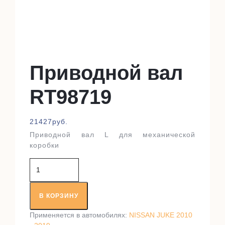
Приводной вал
RT98719
21427
руб.
Приводной вал L для механической
коробки
Количество
товара
Приводной
вал
В КОРЗИНУ
RT98719
Применяется в автомобилях:
NISSAN JUKE 2010