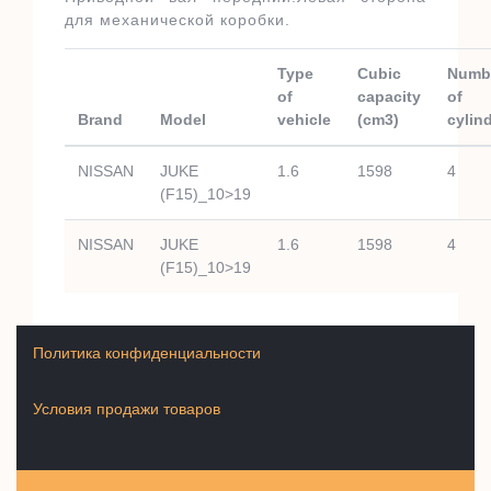
для механической коробки.
Type
Cubic
Numb
of
capacity
of
Brand
Model
vehicle
(cm3)
cylin
NISSAN
JUKE
1.6
1598
4
(F15)_10>19
NISSAN
JUKE
1.6
1598
4
(F15)_10>19
Политика конфиденциальности
Условия продажи товаров