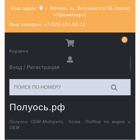
Перейти
Наш адрес:
г. Москва, ш. Энтузиастов 56 (завод
к
«Прожектор»)
содержимому
Наш телефон: +7-925-101-00-13
0
Корзина
Вход / Регистрация
Искать:
Полуось.рф
Полуоси ODM-Multiparts, Sorea. Подбор по марке и
ОЕМ