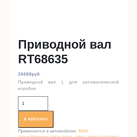
Приводной вал
RT68635
26688
руб.
Приводной вал L для автоматической
коробки
Количество
товара
Приводной
вал
В КОРЗИНУ
RT68635
Применяется в автомобилях:
MINI