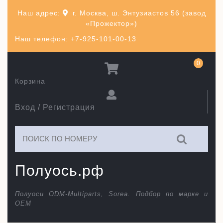
Перейти
Наш адрес:
г. Москва, ш. Энтузиастов 56 (завод
к
«Прожектор»)
содержимому
Наш телефон: +7-925-101-00-13
0
Корзина
Вход / Регистрация
Искать:
Полуось.рф
Полуоси ODM-Multiparts, Sorea. Подбор по марке и
ОЕМ