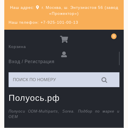
Перейти
Наш адрес:
г. Москва, ш. Энтузиастов 56 (завод
к
«Прожектор»)
содержимому
Наш телефон: +7-925-101-00-13
0
Корзина
Вход / Регистрация
Искать:
Полуось.рф
Полуоси ODM-Multiparts, Sorea. Подбор по марке и
ОЕМ