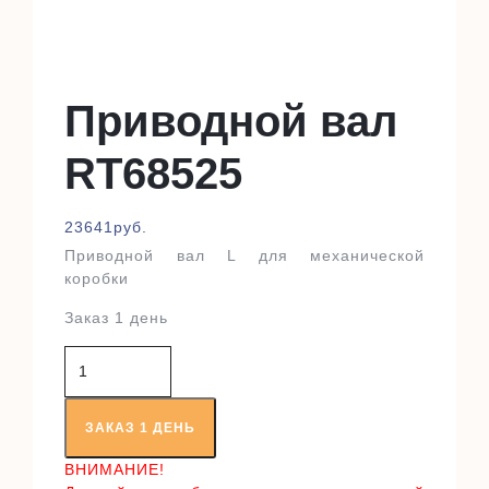
Приводной вал
RT68525
23641
руб.
Приводной вал L для механической
коробки
Заказ 1 день
Количество
товара
Приводной
вал
ЗАКАЗ 1 ДЕНЬ
RT68525
ВНИМАНИЕ!