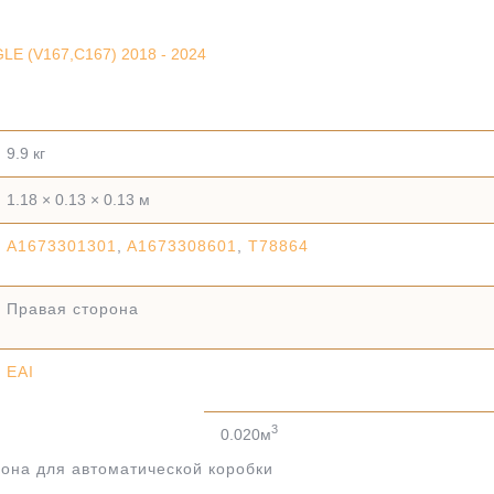
E (V167,C167) 2018 - 2024
9.9 кг
1.18 × 0.13 × 0.13 м
A1673301301
,
A1673308601
,
T78864
Правая сторона
EAI
3
0.020м
она для автоматической коробки