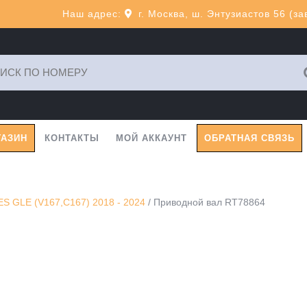
Наш адрес:
г. Москва, ш. Энтузиастов 56 (з
ь:
ГАЗИН
КОНТАКТЫ
МОЙ АККАУНТ
ОБРАТНАЯ СВЯЗЬ
 GLE (V167,C167) 2018 - 2024
/ Приводной вал RT78864