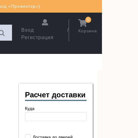
авод «Прожектор»)
0
Вход /
Корзина
Регистрация
Расчет доставки
Куда
Доставка до дверей