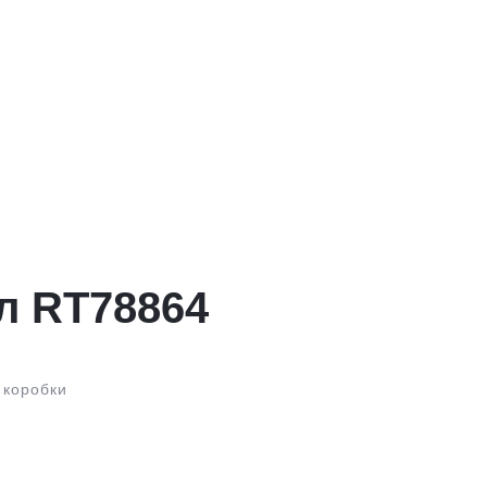
л RT78864
 коробки