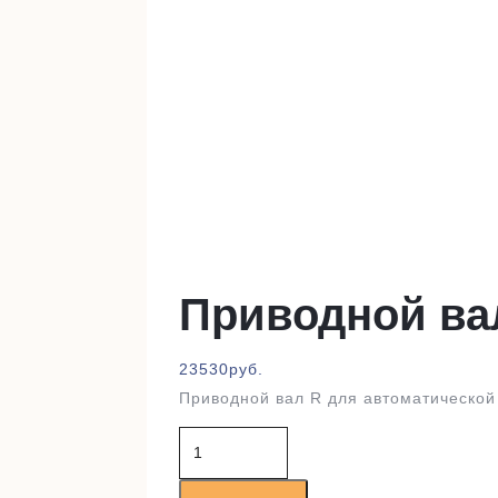
Приводной ва
23530
руб.
Приводной вал R для автоматической
Количество
товара
Приводной