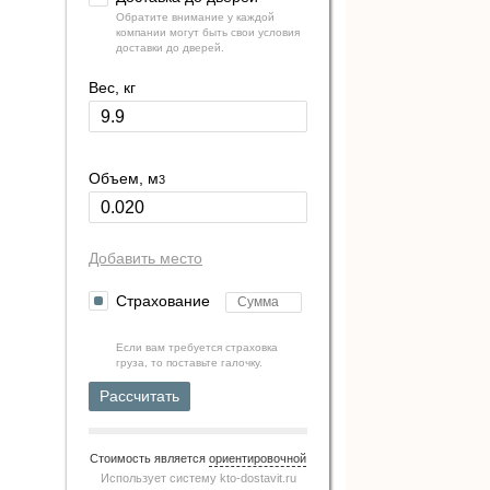
Обратите внимание у каждой
компании могут быть свои условия
доставки до дверей.
Вес, кг
Объем, м
3
Добавить место
Страхование
Если вам требуется страховка
груза, то поставьте галочку.
Рассчитать
Стоимость является
ориентировочной
Использует систему
kto-dostavit.ru