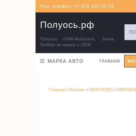
Перейти
Наш телефон: +7-925-101-00-13
к
содержимому
Полуось.рф
Искат
Полуоси ODM-Multiparts, Sorea.
Подбор по марке и ОЕМ
МАРКА АВТО
ГЛАВНАЯ
МА
Главная
/
Магазин
/
MERCEDES
/
MERCEDES