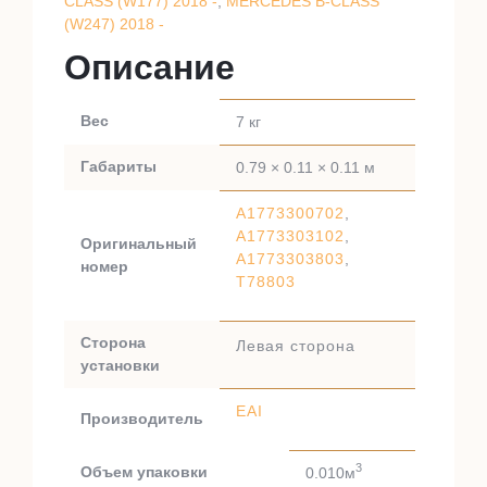
CLASS (W177) 2018 -
,
MERCEDES B-CLASS
(W247) 2018 -
Описание
Вес
7 кг
Габариты
0.79 × 0.11 × 0.11 м
A1773300702
,
A1773303102
,
Оригинальный
A1773303803
,
номер
T78803
Сторона
Левая сторона
установки
EAI
Производитель
3
Объем упаковки
0.010м