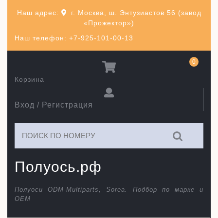
Перейти
Наш адрес:
г. Москва, ш. Энтузиастов 56 (завод
к
«Прожектор»)
содержимому
Наш телефон: +7-925-101-00-13
0
Корзина
Вход / Регистрация
Искать:
Полуось.рф
Полуоси ODM-Multiparts, Sorea. Подбор по марке и
ОЕМ