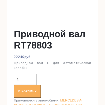
Приводной вал
RT78803
22240
руб.
Приводной вал L для автоматической
коробки
Количество
товара
Приводной
вал
В КОРЗИНУ
RT78803
Применяется в автомобилях:
MERCEDES A-