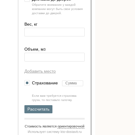
Обратите внимание у каждой
компании могут быть свои условия
доставки до дверей.
Вес, кг
Объем, м
3
Добавить место
Страхование
Если вам требуется страховка
груза, то поставьте галочку.
Рассчитать
Стоимость является
ориентировочной
Использует систему
kto-dostavit.ru