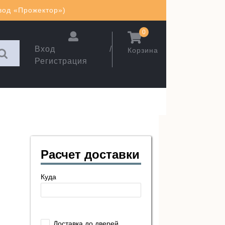
авод «Прожектор»)
0
Вход /
Корзина
Регистрация
Расчет доставки
Куда
Доставка до дверей