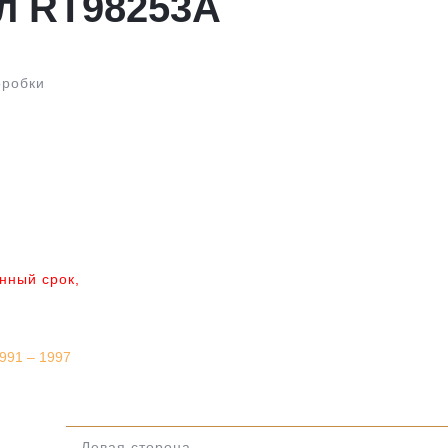
л RT98253A
оробки
анный срок,
991 – 1997
Левая сторона