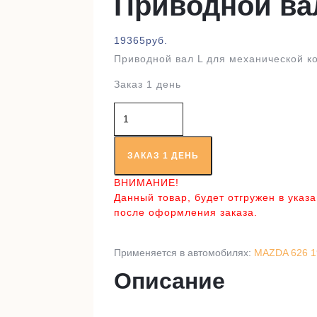
Приводной ва
19365
руб.
Приводной вал L для механической к
Заказ 1 день
Количество
товара
Приводной
вал
ЗАКАЗ 1 ДЕНЬ
RT98253A
ВНИМАНИЕ!
Данный товар, будет отгружен в указ
после оформления заказа.
Применяется в автомобилях:
MAZDA 626 1
Описание