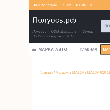
Перейти
Наш телефон: +7-925-101-00-13
к
содержимому
Полуось.рф
Искат
Полуоси ODM-Multiparts, Sorea.
Подбор по марке и ОЕМ
МАРКА АВТО
ГЛАВНАЯ
МА
Главная
/
Магазин
/
MAZDA
/
MAZDA 626 19