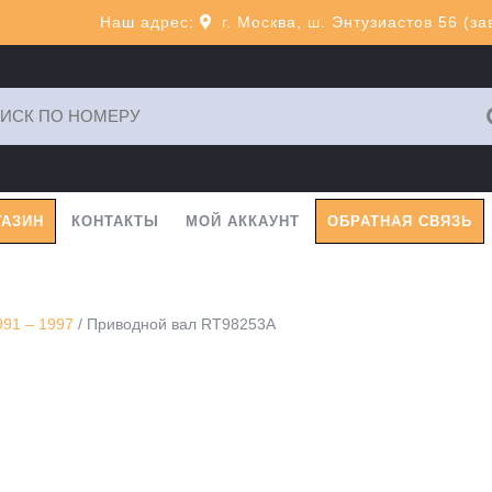
Наш адрес:
г. Москва, ш. Энтузиастов 56 (з
ь:
ГАЗИН
КОНТАКТЫ
МОЙ АККАУНТ
ОБРАТНАЯ СВЯЗЬ
91 – 1997
/ Приводной вал RT98253A