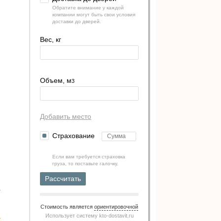
Обратите внимание у каждой
компании могут быть свои условия
доставки до дверей.
Вес, кг
Объем, м
3
Добавить место
Страхование
Если вам требуется страховка
груза, то поставьте галочку.
Рассчитать
Стоимость является
ориентировочной
Использует систему
kto-dostavit.ru