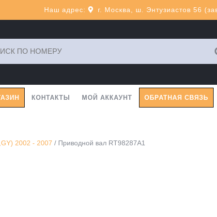
Наш адрес:
г. Москва, ш. Энтузиастов 56 (з
ь:
ГАЗИН
КОНТАКТЫ
МОЙ АККАУНТ
ОБРАТНАЯ СВЯЗЬ
GY) 2002 - 2007
/ Приводной вал RT98287A1