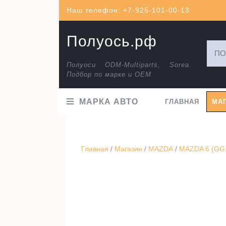
Перейти
Наш телефон: +7-925-101-00-13
к
содержимому
Полуось.рф
Искат
Полуоси ODM-Multiparts, Sorea.
Подбор по марке и ОЕМ
МАРКА АВТО
ГЛАВНАЯ
МА
Главная
/
Магазин
/
MAZDA
/
MAZDA 6 (GG,