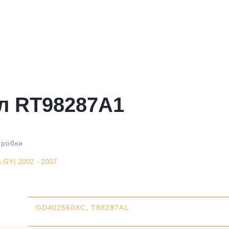
л RT98287A1
оробки
,GY) 2002 - 2007
GD402560XC
,
T98287A1