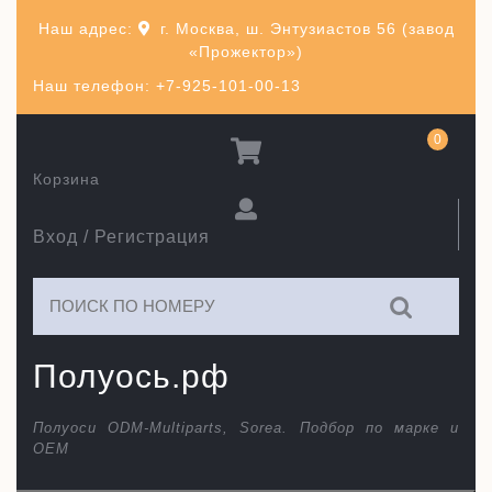
Перейти
Наш адрес:
г. Москва, ш. Энтузиастов 56 (завод
к
«Прожектор»)
содержимому
Наш телефон: +7-925-101-00-13
0
Корзина
Вход / Регистрация
Искать:
Полуось.рф
Полуоси ODM-Multiparts, Sorea. Подбор по марке и
ОЕМ