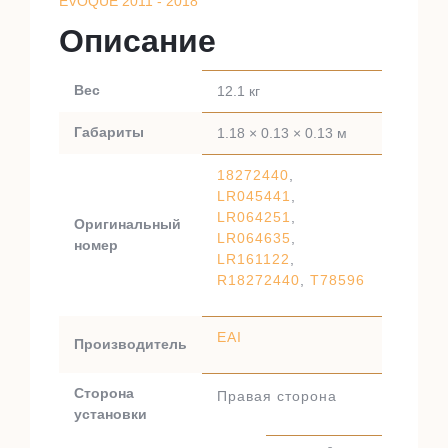
EVOQUE 2011 - 2018
Описание
Вес
12.1 кг
Габариты
1.18 × 0.13 × 0.13 м
18272440
,
LR045441
,
LR064251
,
Оригинальный
LR064635
,
номер
LR161122
,
R18272440
,
T78596
EAI
Производитель
Сторона
Правая сторона
установки