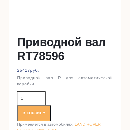
Приводной вал
RT78596
25417
руб.
Приводной вал R для автоматической
коробки.
Количество
товара
Приводной
вал
В КОРЗИНУ
RT78596
Применяется в автомобилях:
LAND ROVER