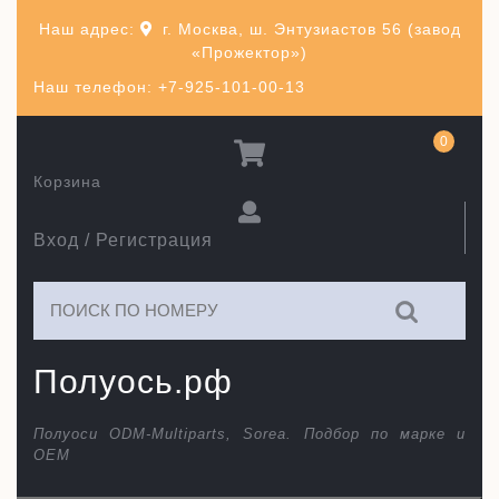
Перейти
Наш адрес:
г. Москва, ш. Энтузиастов 56 (завод
к
«Прожектор»)
содержимому
Наш телефон: +7-925-101-00-13
0
Корзина
Вход / Регистрация
Искать:
Полуось.рф
Полуоси ODM-Multiparts, Sorea. Подбор по марке и
ОЕМ