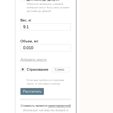
Обратите внимание у каждой
компании могут быть свои условия
доставки до дверей.
Вес, кг
Объем, м
3
Добавить место
Страхование
Если вам требуется страховка
груза, то поставьте галочку.
Рассчитать
Стоимость является
ориентировочной
Использует систему
kto-dostavit.ru