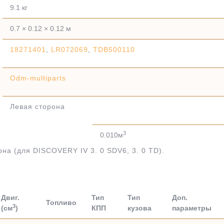
9.1 кг
0.7 × 0.12 × 0.12 м
18271401
,
LR072069
,
TDB500110
Odm-multiparts
Левая сторона
3
0.010м
на (для DISCOVERY IV 3. 0 SDV6, 3. 0 TD).
Двиг.
Тип
Тип
Доп.
Топливо
3
(см
)
КПП
кузова
параметры