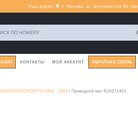
Наш адрес:
г. Москва, ш. Энтузиастов 56 (з
ь:
ГАЗИН
КОНТАКТЫ
МОЙ АККАУНТ
ОБРАТНАЯ СВЯЗЬ
OVER DISCOVERY III 2004 - 2009
/ Приводной вал R18271401