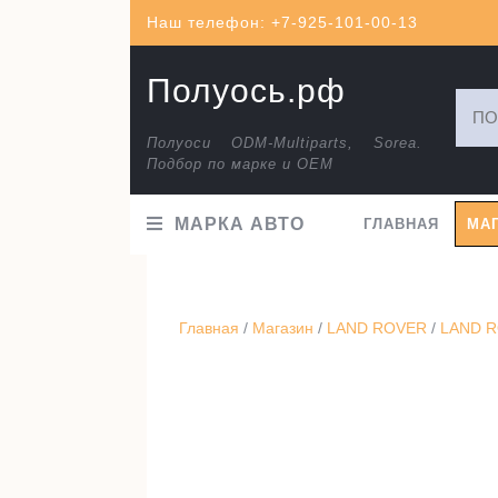
Перейти
Наш телефон: +7-925-101-00-13
к
содержимому
Полуось.рф
Искат
Полуоси ODM-Multiparts, Sorea.
Подбор по марке и ОЕМ
МАРКА АВТО
ГЛАВНАЯ
МА
Главная
/
Магазин
/
LAND ROVER
/
LAND R