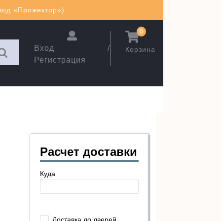
авод «Прожектор»)
0
Вход /
Корзина
Регистрация
Расчет доставки
Куда
Доставка до дверей