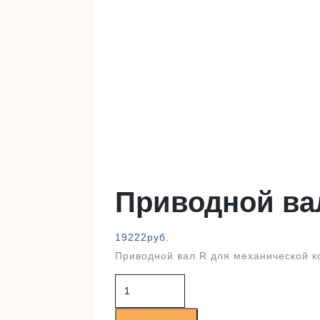
Приводной ва
19222
руб.
Приводной вал R для механической к
Количество
товара
Приводной