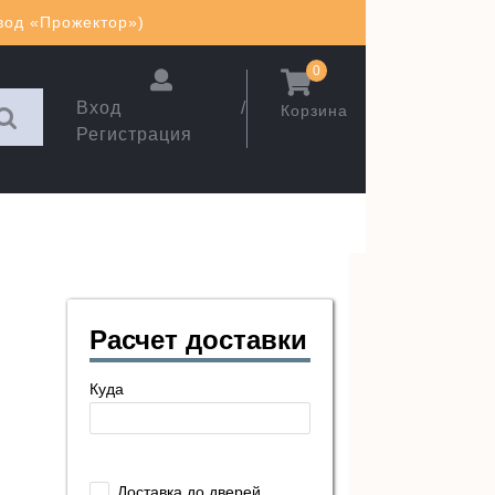
авод «Прожектор»)
0
Вход /
Корзина
Регистрация
Расчет доставки
Куда
Доставка до дверей