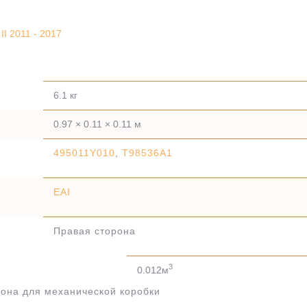
II 2011 - 2017
6.1 кг
0.97 × 0.11 × 0.11 м
495011Y010
,
T98536A1
EAI
Правая сторона
3
0.012м
она для механической коробки