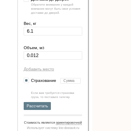
Обратите внимание у каждой
компании могут быть свои условия
доставки до дверей.
Вес, кг
Объем, м
3
Добавить место
Страхование
Если вам требуется страховка
груза, то поставьте галочку.
Рассчитать
Стоимость является
ориентировочной
Использует систему
kto-dostavit.ru