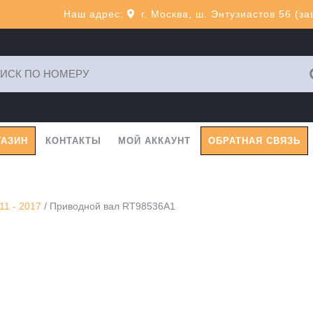
Наш адрес:
г. Москва, ш. Энтузиастов 56 (з
ь:
ГАЗИН
КОНТАКТЫ
МОЙ АККАУНТ
ОБРАТНАЯ СВЯЗЬ
11 - 2017
/ Приводной вал RT98536A1