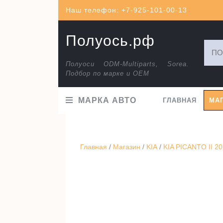
Перейти
Наш телефон: +7-925-101-00-13
к
содержимому
Полуось.рф
Искат
Полуоси ODM-Multiparts, Sorea.
Подбор по марке и ОЕМ
МАРКА АВТО
ГЛАВНАЯ
МА
Главная
/
Магазин
/
KIA
/
KIA PICANTO II 20