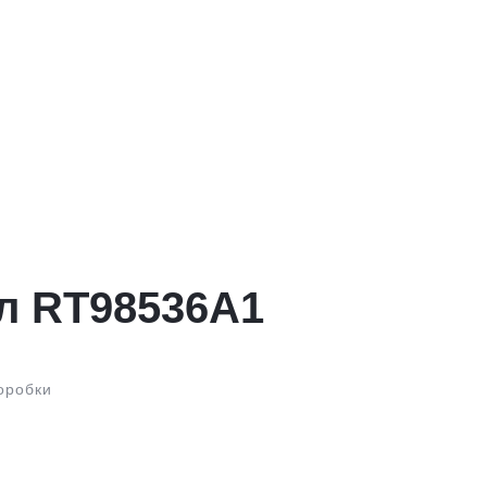
л RT98536A1
оробки