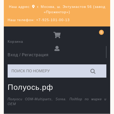
Перейти
Наш адрес:
г. Москва, ш. Энтузиастов 56 (завод
к
«Прожектор»)
содержимому
Наш телефон: +7-925-101-00-13
0
Корзина
Вход / Регистрация
Искать:
Полуось.рф
Полуоси ODM-Multiparts, Sorea. Подбор по марке и
ОЕМ