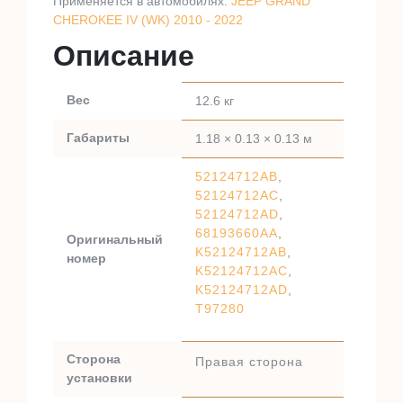
Применяется в автомобилях:
JEEP GRAND
CHEROKEE IV (WK) 2010 - 2022
Описание
Вес
12.6 кг
Габариты
1.18 × 0.13 × 0.13 м
52124712AB
,
52124712AC
,
52124712AD
,
68193660AA
,
Оригинальный
K52124712AB
,
номер
K52124712AC
,
K52124712AD
,
T97280
Сторона
Правая сторона
установки