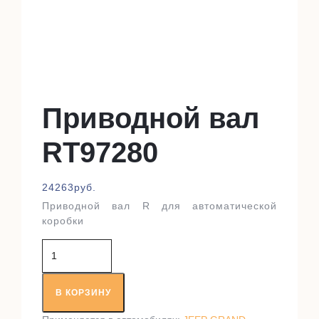
Приводной вал
RT97280
24263
руб.
Приводной вал R для автоматической
коробки
Количество
товара
Приводной
вал
В КОРЗИНУ
RT97280