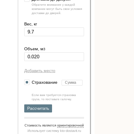
Обратите внимание у каждой
компании могут быть свои условия
доставки до дверей.
Вес, кг
Объем, м
3
Добавить место
Страхование
Если вам требуется страховка
груза, то поставьте галочку.
Рассчитать
Стоимость является
ориентировочной
Использует систему
kto-dostavit.ru