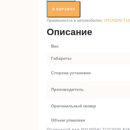
Приводной
вал
В КОРЗИНУ
RT98518A1
Применяется в автомобилях:
HYUNDAI TUC
Описание
Вес
Габариты
Сторона установки
Производитель
Оригинальный номер
Объем упаковки
Приводной вал HYUNDAI TUCSON,KIA