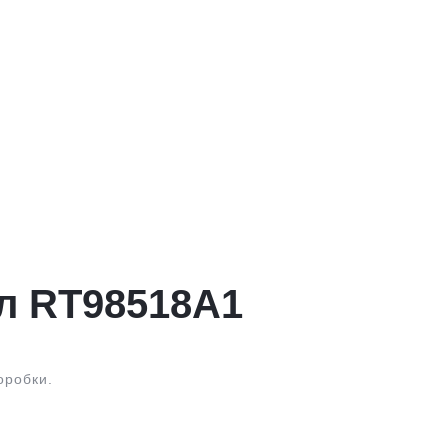
л RT98518A1
оробки.