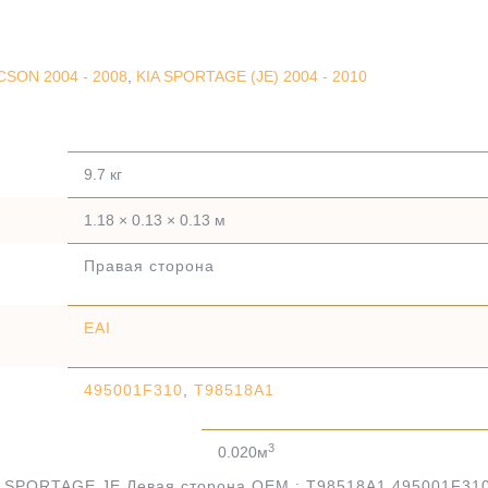
SON 2004 - 2008
,
KIA SPORTAGE (JE) 2004 - 2010
9.7 кг
1.18 × 0.13 × 0.13 м
Правая сторона
EAI
495001F310
,
T98518A1
3
0.020м
 SPORTAGE JE Левая сторона.OEM : T98518A1,495001F31