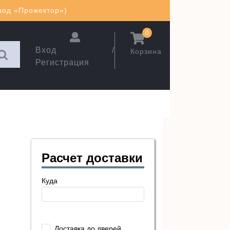
авод «Прожектор»)
0
Вход /
Корзина
Регистрация
Расчет доставки
Куда
Доставка до дверей