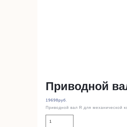
Приводной ва
19698
руб.
Приводной вал R для механической к
Количество
товара