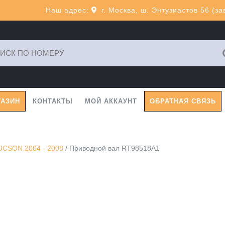
Наш адрес:
г. Москва, ш. Энтузиастов 56 (з
ь:
ГАЗИН
КОНТАКТЫ
МОЙ АККАУНТ
ОБРАТНАЯ СВЯЗЬ
CSON 2004 - 2008
/ Приводной вал RT98518A1