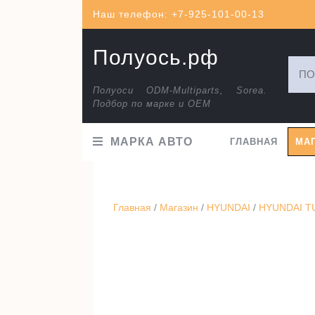
Перейти
Наш телефон: +7-925-101-00-13
к
содержимому
Полуось.рф
Искат
Полуоси ODM-Multiparts, Sorea.
Подбор по марке и ОЕМ
МАРКА АВТО
ГЛАВНАЯ
МА
Главная
/
Магазин
/
HYUNDAI
/
HYUNDAI TU