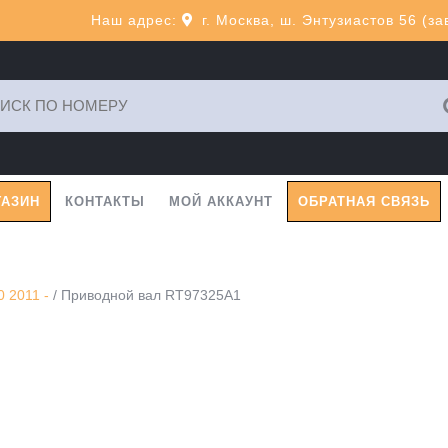
Наш адрес:
г. Москва, ш. Энтузиастов 56 (з
ь:
ГАЗИН
КОНТАКТЫ
МОЙ АККАУНТ
ОБРАТНАЯ СВЯЗЬ
 2011 -
/ Приводной вал RT97325A1