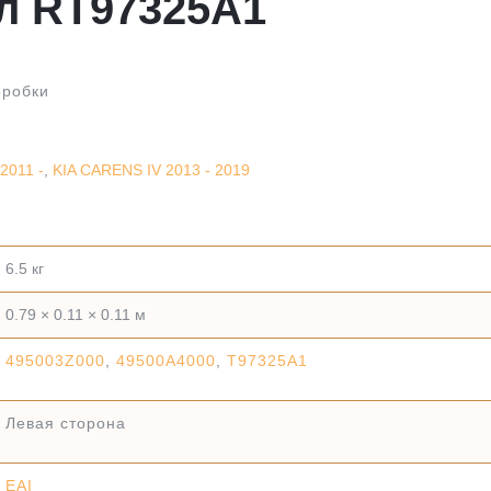
л RT97325A1
оробки
2011 -
,
KIA CARENS IV 2013 - 2019
6.5 кг
0.79 × 0.11 × 0.11 м
495003Z000
,
49500A4000
,
T97325A1
Левая сторона
EAI