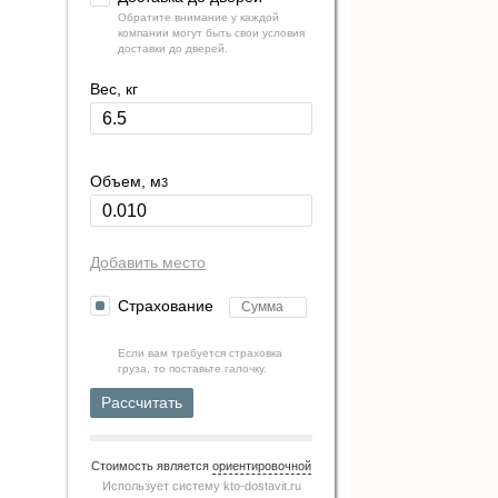
Обратите внимание у каждой
компании могут быть свои условия
доставки до дверей.
Вес, кг
Объем, м
3
Добавить место
Страхование
Если вам требуется страховка
груза, то поставьте галочку.
Рассчитать
Стоимость является
ориентировочной
Использует систему
kto-dostavit.ru