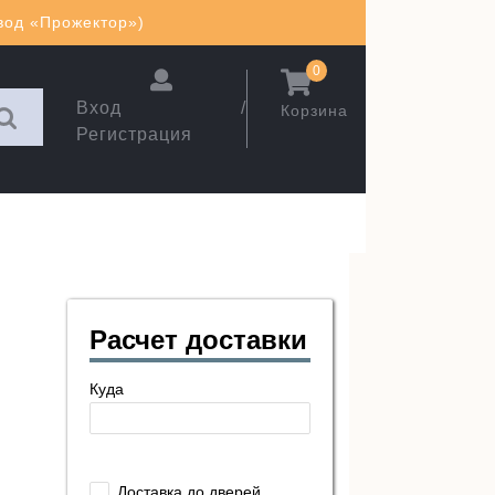
авод «Прожектор»)
0
Вход /
Корзина
Регистрация
Расчет доставки
Куда
Доставка до дверей