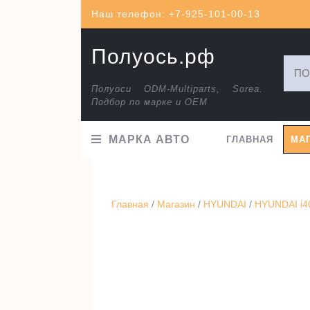
Перейти
Наш телефон: +7-925-101-00-13
к
содержимому
Полуось.рф
Искат
Полуоси ODM-Multiparts, Sorea.
Подбор по марке и ОЕМ
МАРКА АВТО
ГЛАВНАЯ
МА
Главная
/
Магазин
/
HYUNDAI
/
HYUNDAI i40