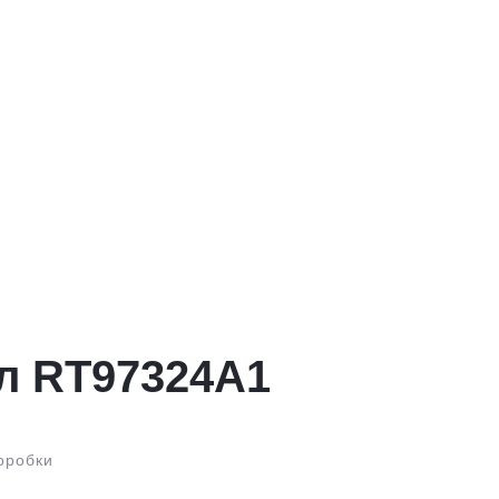
л RT97324A1
оробки