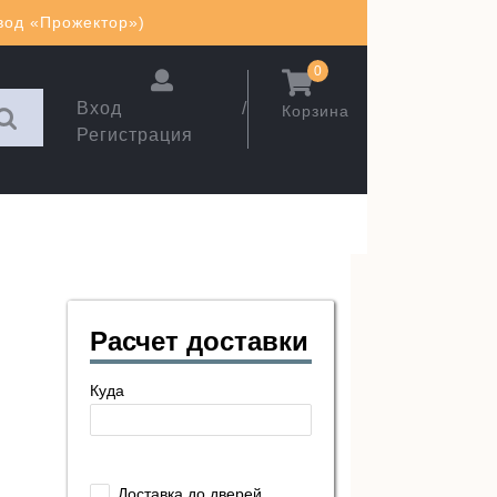
авод «Прожектор»)
0
Вход /
Корзина
Регистрация
Расчет доставки
Куда
Доставка до дверей