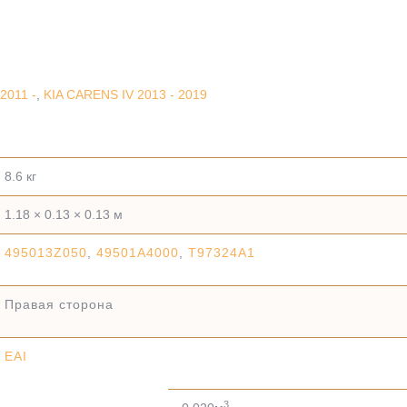
2011 -
,
KIA CARENS IV 2013 - 2019
8.6 кг
1.18 × 0.13 × 0.13 м
495013Z050
,
49501A4000
,
T97324A1
Правая сторона
EAI
3