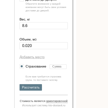
Обратите внимание у каждой
компании могут быть свои условия
доставки до дверей.
Вес, кг
Объем, м
3
Добавить место
Страхование
Если вам требуется страховка
груза, то поставьте галочку.
Рассчитать
Стоимость является
ориентировочной
Использует систему
kto-dostavit.ru