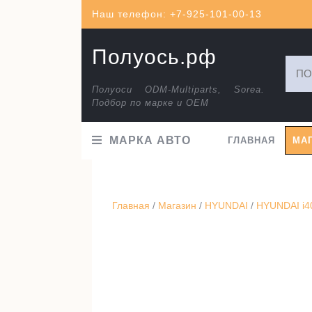
Перейти
Наш телефон: +7-925-101-00-13
к
содержимому
Полуось.рф
Искат
Полуоси ODM-Multiparts, Sorea.
Подбор по марке и ОЕМ
МАРКА АВТО
ГЛАВНАЯ
МА
Главная
/
Магазин
/
HYUNDAI
/
HYUNDAI i40