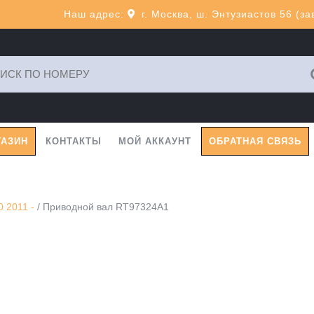
Наш адрес:
г. Москва, ш. Энтузиастов 56 (з
ь:
ГАЗИН
КОНТАКТЫ
МОЙ АККАУНТ
ОБРАТНАЯ СВЯЗЬ
 2011 -
/ Приводной вал RT97324A1