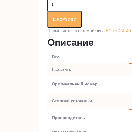
Количество
товара
Приводной
вал
В КОРЗИНУ
RT97324A1
Применяется в автомобилях:
HYUNDAI i40 
Описание
Вес
Габариты
Оригинальный номер
Сторона установки
Производитель