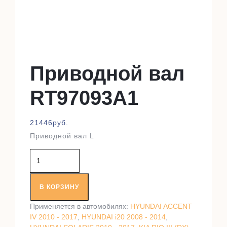
Приводной вал
RT97093A1
21446
руб.
Приводной вал L
Количество
товара
Приводной
вал
В КОРЗИНУ
RT97093A1
Применяется в автомобилях:
HYUNDAI ACCENT
IV 2010 - 2017
,
HYUNDAI i20 2008 - 2014
,