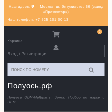
Перейти
Наш адрес:
г. Москва, ш. Энтузиастов 56 (завод
к
«Прожектор»)
содержимому
Наш телефон: +7-925-101-00-13
0
Корзина
Вход / Регистрация
Искать:
Полуось.рф
Полуоси ODM-Multiparts, Sorea. Подбор по марке и
ОЕМ