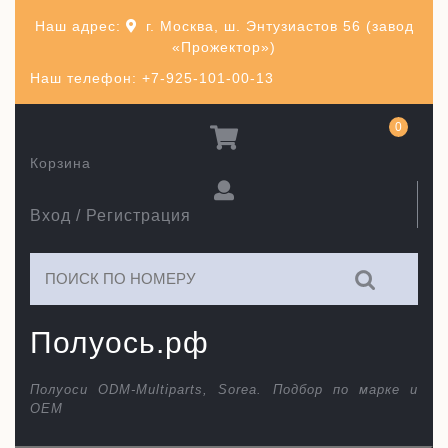
Перейти
Наш адрес:
г. Москва, ш. Энтузиастов 56 (завод
к
«Прожектор»)
содержимому
Наш телефон: +7-925-101-00-13
0
Корзина
Вход / Регистрация
Искать:
Полуось.рф
Полуоси ODM-Multiparts, Sorea. Подбор по марке и
ОЕМ