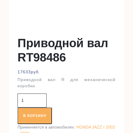
Приводной вал
RT98486
17633
руб.
Приводной вал R для механической
коробки.
Количество
товара
Приводной
вал
В КОРЗИНУ
RT98486
Применяется в автомобилях:
HONDA JAZZ I 2002