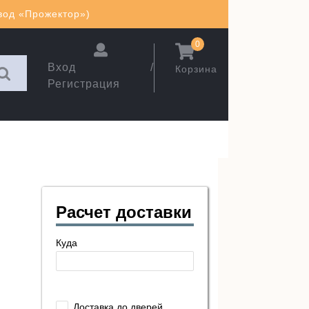
авод «Прожектор»)
0
Вход /
Корзина
Регистрация
Расчет доставки
Куда
Доставка до дверей