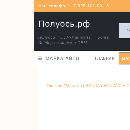
Перейти
Наш телефон: +7-925-101-00-13
к
содержимому
Полуось.рф
Искат
Полуоси ODM-Multiparts, Sorea.
Подбор по марке и ОЕМ
МАРКА АВТО
ГЛАВНАЯ
МА
Главная
/
Магазин
/
HONDA
/
HONDA CIVIC 