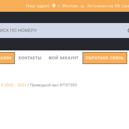
Наш адрес:
г. Москва, ш. Энтузиастов 56 (з
ь:
ГАЗИН
КОНТАКТЫ
МОЙ АККАУНТ
ОБРАТНАЯ СВЯЗЬ
X 2016 - 2022
/ Приводной вал RT97393