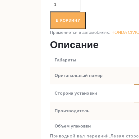
Количество
товара
Приводной
вал
В КОРЗИНУ
RT97393
Применяется в автомобилях:
HONDA CIVIC 
Описание
Габариты
Оригинальный номер
Сторона установки
Производитель
Объем упаковки
Приводной вал передний.Левая сторо