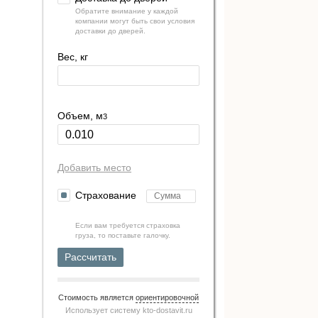
Обратите внимание у каждой
компании могут быть свои условия
доставки до дверей.
Вес, кг
Объем, м
3
Добавить место
Страхование
Если вам требуется страховка
груза, то поставьте галочку.
Рассчитать
Стоимость является
ориентировочной
Использует систему
kto-dostavit.ru