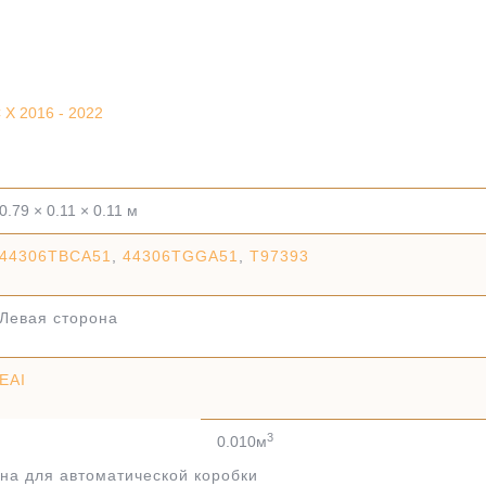
X 2016 - 2022
0.79 × 0.11 × 0.11 м
44306TBCA51
,
44306TGGA51
,
T97393
Левая сторона
EAI
3
0.010м
на для автоматической коробки