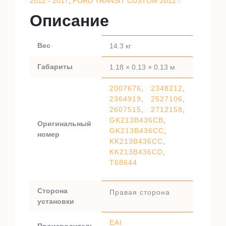
2012 - 2017
,
FORD TRANSIT CUSTOM 2012 -
Описание
Вес
14.3 кг
Габариты
1.18 × 0.13 × 0.13 м
2007676
,
2348212
,
2364919
,
2527106
,
2607515
,
2712158
,
GK213B436CB
,
Оригинальный
GK213B436CC
,
номер
KK213B436CC
,
KK213B436CD
,
T68644
Сторона
Правая сторона
установки
EAI
Производитель