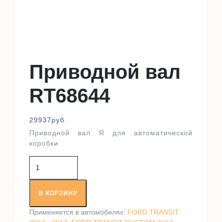
Приводной вал
RT68644
29937
руб.
Приводной вал R для автоматической
коробки
Количество
товара
Приводной
вал
В КОРЗИНУ
RT68644
Применяется в автомобилях:
FORD TRANSIT