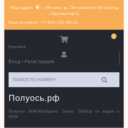
Перейти
Наш адрес:
г. Москва, ш. Энтузиастов 56 (завод
к
«Прожектор»)
содержимому
Наш телефон: +7-925-101-00-13
0
Корзина
Вход / Регистрация
Искать:
Полуось.рф
Полуоси ODM-Multiparts, Sorea. Подбор по марке и
ОЕМ