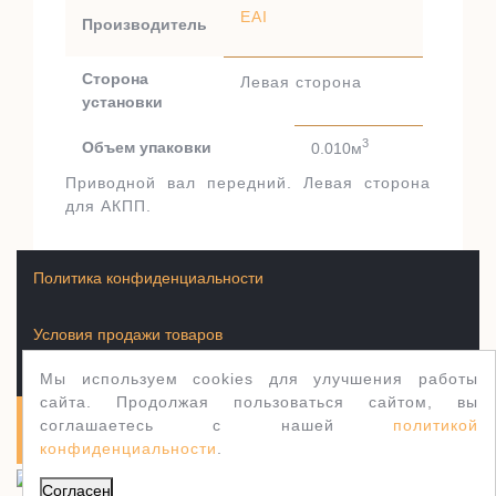
EAI
Производитель
Сторона
Левая сторона
установки
3
Объем упаковки
0.010м
Приводной вал передний. Левая сторона
для АКПП.
Политика конфиденциальности
Условия продажи товаров
Мы используем cookies для улучшения работы
сайта. Продолжая пользоваться сайтом, вы
соглашаетесь с нашей
политикой
Полуось.рф 2003-2026
WordPress тема Jewellery
конфиденциальности
.
Согласен