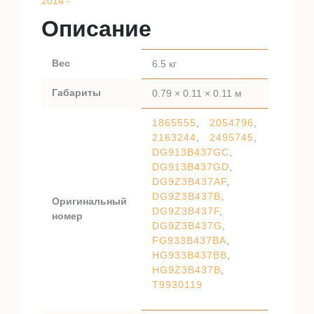
2014 -
Описание
Вес
6.5 кг
Габариты
0.79 × 0.11 × 0.11 м
1865555
,
2054796
,
2163244
,
2495745
,
DG913B437GC
,
DG913B437GD
,
DG9Z3B437AF
,
DG9Z3B437B
,
Оригинальный
DG9Z3B437F
,
номер
DG9Z3B437G
,
FG933B437BA
,
HG933B437BB
,
HG9Z3B437B
,
T9930119