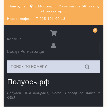
Перейти
Наш адрес:
г. Москва, ш. Энтузиастов 56 (завод
к
«Прожектор»)
содержимому
Наш телефон: +7-925-101-00-13
0
Корзина
Вход / Регистрация
Искать:
Полуось.рф
Полуоси ODM-Multiparts, Sorea. Подбор по марке и
ОЕМ