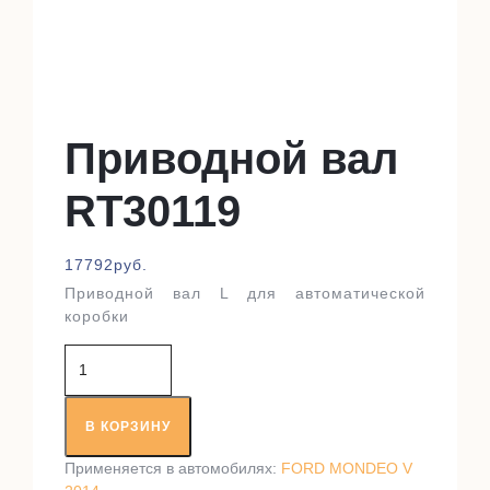
Приводной вал
RT30119
17792
руб.
Приводной вал L для автоматической
коробки
Количество
товара
Приводной
вал
В КОРЗИНУ
RT30119
Применяется в автомобилях:
FORD MONDEO V