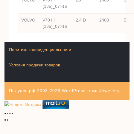
(135)_07>16
VOLVO
V70 III
2.4 D
2400
5
(135)_07>16
Политика конфиденциальности
Условия продажи товаров
Полуось.рф 2003-2026
WordPress тема Jewellery