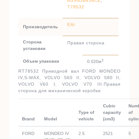
6G9N3B436CE
,
T78532
EAI
Производитель
Сторона
Правая сторона
установки
3
Объем упаковки
0.020м
RT78532 Приводной вал FORD MONDEO
IV,S-MAX, VOLVO S60 II, VOLVO S80 II,
VOLVO V60 I, VOLVO V70 III.Правая
сторона для механической коробки
Cubic
Num
Type of
capacity
of
Brand
Model
vehicle
(cm3)
cyli
FORD
MONDEO IV
2.5
2521
5