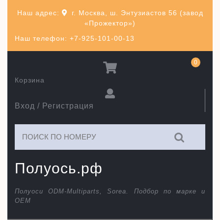
Перейти
Наш адрес:
г. Москва, ш. Энтузиастов 56 (завод
к
«Прожектор»)
содержимому
Наш телефон: +7-925-101-00-13
0
Корзина
Вход / Регистрация
Искать:
Полуось.рф
Полуоси ODM-Multiparts, Sorea. Подбор по марке и
ОЕМ