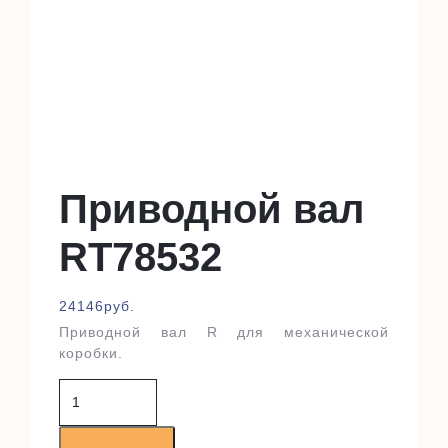
Приводной вал
RT78532
24146
руб.
Приводной вал R для механической
коробки.
Количество
товара
Приводной