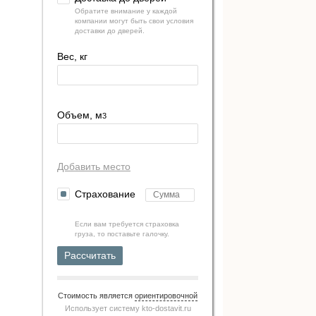
Обратите внимание у каждой
компании могут быть свои условия
доставки до дверей.
Вес, кг
Объем, м
3
Добавить место
Страхование
Если вам требуется страховка
груза, то поставьте галочку.
Рассчитать
Стоимость является
ориентировочной
Использует систему
kto-dostavit.ru