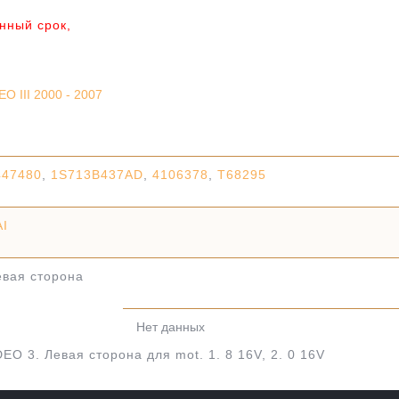
анный срок,
 III 2000 - 2007
447480
,
1S713B437AD
,
4106378
,
T68295
AI
евая сторона
Нет данных
 3. Левая сторона для mot. 1. 8 16V, 2. 0 16V