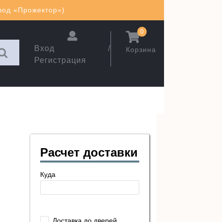
авод «Прожектор»)
0
Вход /
Корзина
Регистрация
Расчет доставки
Куда
Доставка до дверей