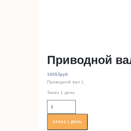
Приводной ва
14553
руб.
Приводной вал L
Заказ 1 день
Количество
товара
Приводной
вал
ЗАКАЗ 1 ДЕНЬ
RT68295