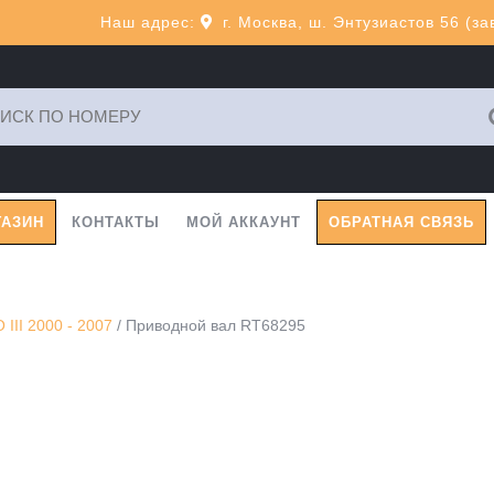
Наш адрес:
г. Москва, ш. Энтузиастов 56 (з
ь:
ГАЗИН
КОНТАКТЫ
МОЙ АККАУНТ
ОБРАТНАЯ СВЯЗЬ
II 2000 - 2007
/ Приводной вал RT68295