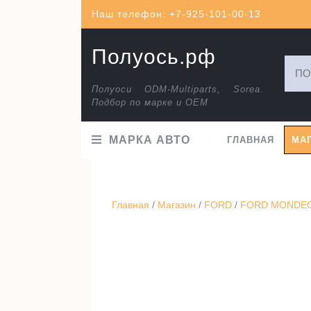
Перейти
Наш телефон: +7-925-101-00-13
к
содержимому
Полуось.рф
Искат
Полуоси ODM-Multiparts, Sorea.
Подбор по марке и ОЕМ
МАРКА АВТО
ГЛАВНАЯ
МА
Главная
/
Магазин
/
FORD
/
FORD MONDEO I