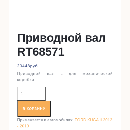
Приводной вал
RT68571
20448
руб.
Приводной вал L для механической
коробки
Количество
товара
Приводной
вал
В КОРЗИНУ
RT68571
Применяется в автомобилях:
FORD KUGA II 2012
- 2019