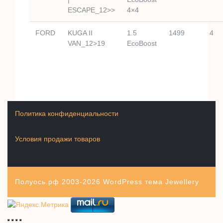
ESCAPE_12>>
4×4
FORD
KUGA II
1.5
1499
4
VAN_12>19
EcoBoost
Политика конфиденциальности
Условия продажи товаров
Полуось.рф 2003-2026
WordPress тема Jewellery