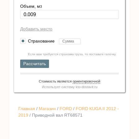
Объем, м
3
Добавить место
Страхование
Если вам требуется страховка груза, то поставьте галочку.
Рассчитать
Стоимость является
ориентировочной
Использует систему
kto-dostavit.ru
Главная
/
Магазин
/
FORD
/
FORD KUGA II 2012 -
2019
/ Приводной вал RT68571