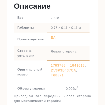
Описание
Вес
7.5 кг
Габариты
0.78 × 0.11 × 0.11 м
EAI
Производитель
Сторона
Левая сторона
установки
1783755
,
1841615
,
Оригинальный
DV6P3B437CA
,
номер
T68571
3
Объем упаковки
0.009м
Приводной вал передний. Левая сторона
для механической коробки.