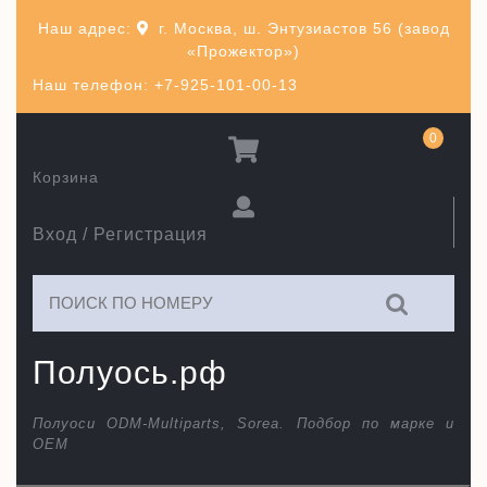
Перейти
Наш адрес:
г. Москва, ш. Энтузиастов 56 (завод
к
«Прожектор»)
содержимому
Наш телефон: +7-925-101-00-13
0
Корзина
Вход / Регистрация
Искать:
Полуось.рф
Полуоси ODM-Multiparts, Sorea. Подбор по марке и
ОЕМ