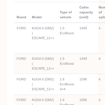
Cubic
Num
Type of
capacity
of
Brand
Model
vehicle
(cm3)
cyl
FORD
KUGA II (DM2)
1.5
1499
4
|
EcoBoost
ESCAPE_12>>
FORD
KUGA II (DM2)
1.5
1499
4
|
EcoBoost
ESCAPE_12>>
FORD
KUGA II (DM2)
1.6
1596
4
|
EcoBoost
ESCAPE_12>>
4×4
FORD
KUGA II (DM2)
1.6
1596
4
|
EcoBoost