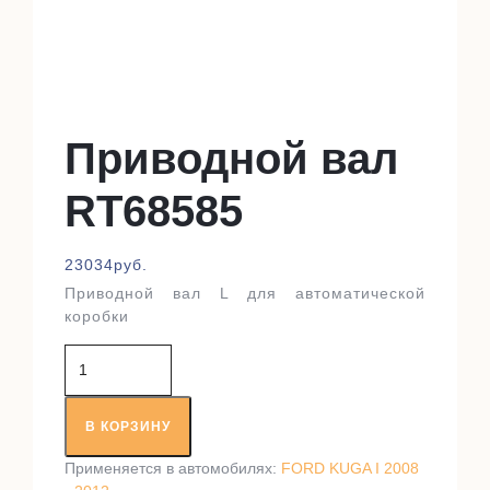
Приводной вал
RT68585
23034
руб.
Приводной вал L для автоматической
коробки
Количество
товара
Приводной
вал
В КОРЗИНУ
RT68585
Применяется в автомобилях:
FORD KUGA I 2008