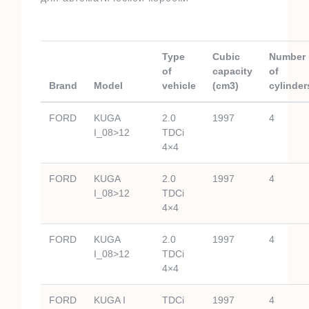
Type
Cubic
Number
of
capacity
of
Brand
Model
vehicle
(cm3)
cylinder
FORD
KUGA
2.0
1997
4
I_08>12
TDCi
4×4
FORD
KUGA
2.0
1997
4
I_08>12
TDCi
4×4
FORD
KUGA
2.0
1997
4
I_08>12
TDCi
4×4
FORD
KUGA I
TDCi
1997
4