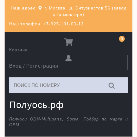
Перейти
Наш адрес:
г. Москва, ш. Энтузиастов 56 (завод
к
«Прожектор»)
содержимому
Наш телефон: +7-925-101-00-13
0
Корзина
Вход / Регистрация
Искать:
Полуось.рф
Полуоси ODM-Multiparts, Sorea. Подбор по марке и
ОЕМ