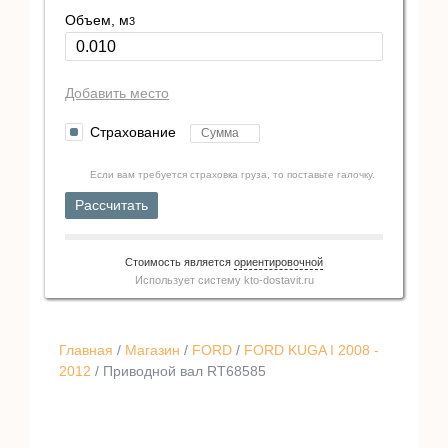
Объем, м
3
Добавить место
Страхование
Если вам требуется страховка груза, то поставьте галочку.
Рассчитать
Стоимость является
ориентировочной
Использует систему
kto-dostavit.ru
Главная
/
Магазин
/
FORD
/
FORD KUGA I 2008 -
2012
/ Приводной вал RT68585