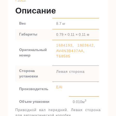
- 2012
Описание
Вес
8.7 кг
Габариты
0.79 × 0.11 × 0.11 м
1684193
,
1803642
,
Оригинальный
AV4N3B437AA
,
номер
T68585
Сторона
Левая сторона
установки
EAI
Производитель
3
Объем упаковки
0.010м
Приводной вал передний. Левая сторона
для автоматической коробки