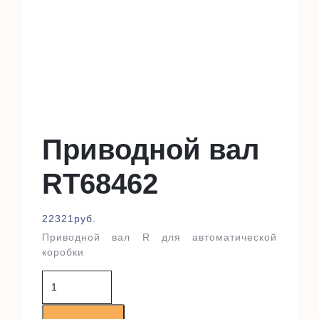
Приводной вал
RT68462
22321
руб.
Приводной вал R для автоматической
коробки
Количество
товара
Приводной