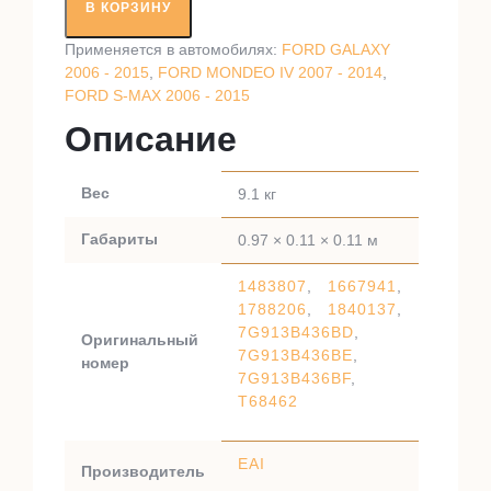
вал
В КОРЗИНУ
RT68462
Применяется в автомобилях:
FORD GALAXY
2006 - 2015
,
FORD MONDEO IV 2007 - 2014
,
FORD S-MAX 2006 - 2015
Описание
Вес
9.1 кг
Габариты
0.97 × 0.11 × 0.11 м
1483807
,
1667941
,
1788206
,
1840137
,
7G913B436BD
,
Оригинальный
7G913B436BE
,
номер
7G913B436BF
,
T68462
EAI
Производитель