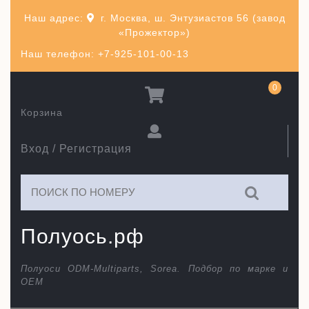
Перейти
Наш адрес:
г. Москва, ш. Энтузиастов 56 (завод
к
«Прожектор»)
содержимому
Наш телефон: +7-925-101-00-13
0
Корзина
Вход / Регистрация
Искать:
Полуось.рф
Полуоси ODM-Multiparts, Sorea. Подбор по марке и
ОЕМ