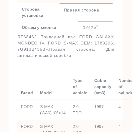
Сторона
Правая сторона
установки
3
Объем упаковки
0.012м
RT68462 Приводной вал FORD GALAXY,
MONDEO IV, FORD S-MAX OEM: 1788206,
7G913B436BF.Правая сторона. Для
автоматической коробки
Type
Cubic
Numbe
of
capacity
of
Brand
Model
vehicle
(cm3)
cylind
FORD
S-MAX
2.0
1997
4
(WA6)_06>14
TDCi
FORD
S-MAX
2.0
1997
4