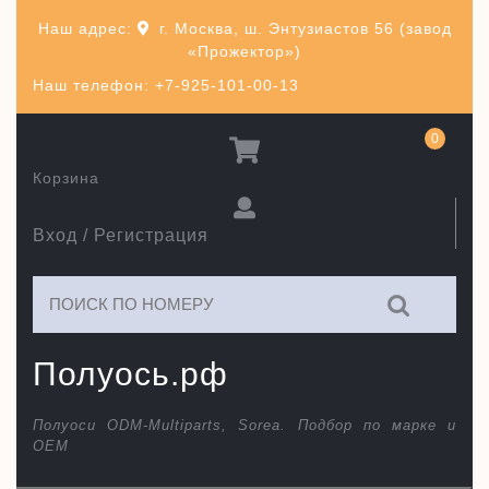
Перейти
Наш адрес:
г. Москва, ш. Энтузиастов 56 (завод
к
«Прожектор»)
содержимому
Наш телефон: +7-925-101-00-13
0
Корзина
Вход / Регистрация
Искать:
Полуось.рф
Полуоси ODM-Multiparts, Sorea. Подбор по марке и
ОЕМ