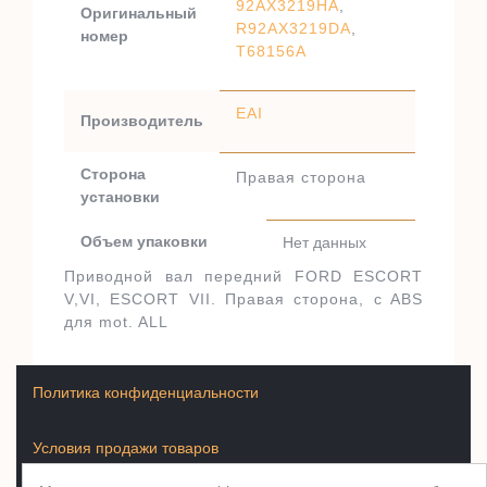
92AX3219HA
,
Оригинальный
R92AX3219DA
,
номер
T68156A
EAI
Производитель
Сторона
Правая сторона
установки
Объем упаковки
Нет данных
Приводной вал передний FORD ESCORT
V,VI, ESCORT VII. Правая сторона, c ABS
для mot. ALL
Политика конфиденциальности
Условия продажи товаров