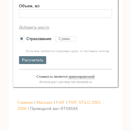
Объем, м
3
Добавить место
Страхование
Если вам требуется страховка груза, то поставьте галочку.
Рассчитать
Стоимость является
ориентировочной
Использует систему
kto-dostavit.ru
Главная
/
Магазин
/
FIAT
/
FIAT STILO 2001 -
2006
/ Приводной вал RT58594