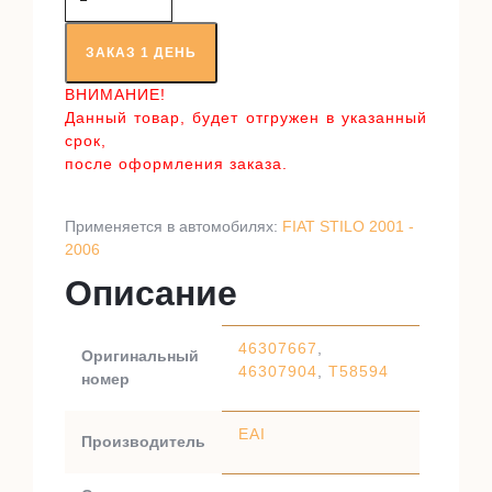
товара
Приводной
вал
ЗАКАЗ 1 ДЕНЬ
RT58594
ВНИМАНИЕ!
Данный товар, будет отгружен в указанный
срок,
после оформления заказа.
Применяется в автомобилях:
FIAT STILO 2001 -
2006
Описание
46307667
,
Оригинальный
46307904
,
T58594
номер
EAI
Производитель