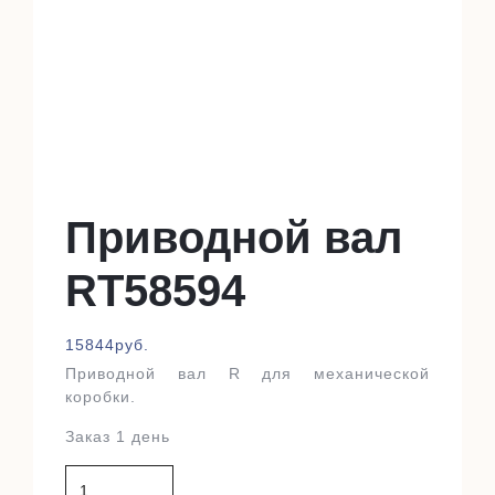
Приводной вал
RT58594
15844
руб.
Приводной вал R для механической
коробки.
Заказ 1 день
Количество