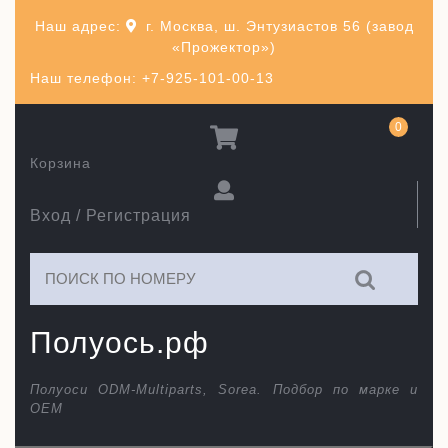
Перейти
Наш адрес:
г. Москва, ш. Энтузиастов 56 (завод
к
«Прожектор»)
содержимому
Наш телефон: +7-925-101-00-13
0
Корзина
Вход / Регистрация
Искать:
Полуось.рф
Полуоси ODM-Multiparts, Sorea. Подбор по марке и
ОЕМ