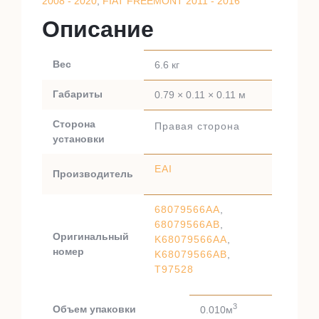
2008 - 2020
,
FIAT FREEMONT 2011 - 2016
Описание
Вес
6.6 кг
Габариты
0.79 × 0.11 × 0.11 м
Сторона
Правая сторона
установки
EAI
Производитель
68079566AA
,
68079566AB
,
Оригинальный
K68079566AA
,
номер
K68079566AB
,
T97528
3
Объем упаковки
0.010м