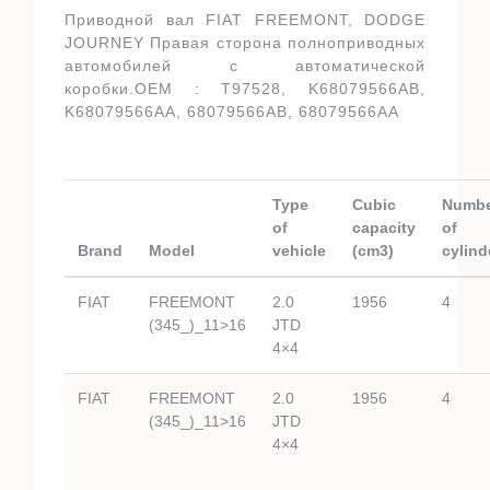
Приводной вал FIAT FREEMONT, DODGE
JOURNEY Правая сторона полноприводных
автомобилей с автоматической
коробки.OEM : T97528, K68079566AB,
K68079566AA, 68079566AB, 68079566AA
Type
Cubic
Numb
of
capacity
of
Brand
Model
vehicle
(cm3)
cylind
FIAT
FREEMONT
2.0
1956
4
(345_)_11>16
JTD
4×4
FIAT
FREEMONT
2.0
1956
4
(345_)_11>16
JTD
4×4