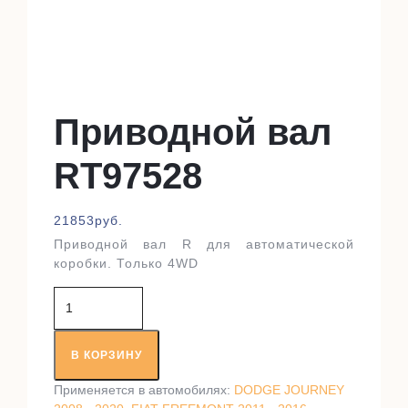
Приводной вал
RT97528
21853
руб.
Приводной вал R для автоматической
коробки. Только 4WD
Количество
товара
Приводной
вал
В КОРЗИНУ
RT97528
Применяется в автомобилях:
DODGE JOURNEY