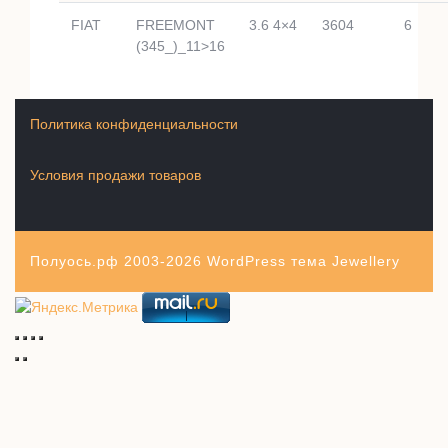
FIAT
FREEMONT
3.6 4×4
3604
6
(345_)_11>16
Политика конфиденциальности
Условия продажи товаров
Полуось.рф 2003-2026
WordPress тема Jewellery