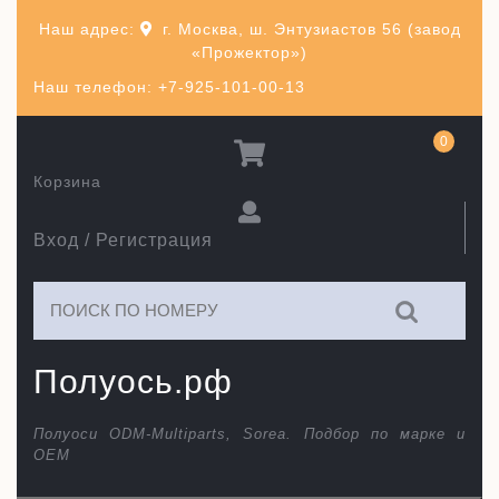
Перейти
Наш адрес:
г. Москва, ш. Энтузиастов 56 (завод
к
«Прожектор»)
содержимому
Наш телефон: +7-925-101-00-13
0
Корзина
Вход / Регистрация
Искать:
Полуось.рф
Полуоси ODM-Multiparts, Sorea. Подбор по марке и
ОЕМ