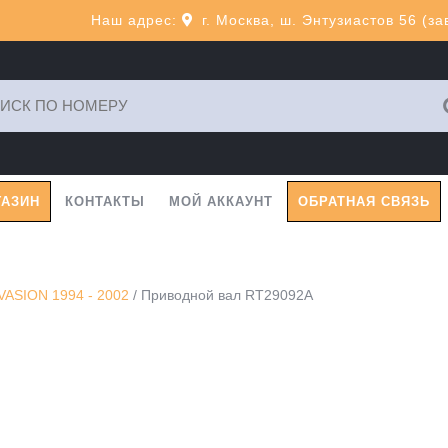
Наш адрес:
г. Москва, ш. Энтузиастов 56 (з
ь:
ГАЗИН
КОНТАКТЫ
МОЙ АККАУНТ
ОБРАТНАЯ СВЯЗЬ
ASION 1994 - 2002
/ Приводной вал RT29092A