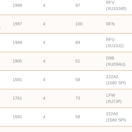
RFV
1998
4
97
(XU10J4R)
1997
4
100
RFN
)
RFU
1998
4
89
(XU10J2)
D9B
1905
4
51
(XUD9AU)
222A2
1581
4
58
(1580 SPI)
LFW
1761
4
73
(XU7JP)
222A2
1581
4
58
(1580 SPI)