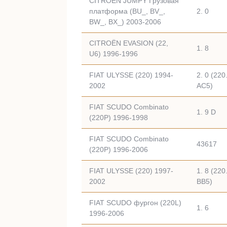
CITROËN JUMPY Грузовая
платформа (BU_, BV_,
2. 0
BW_, BX_) 2003-2006
CITROËN EVASION (22,
1. 8
U6) 1996-1996
FIAT ULYSSE (220) 1994-
2. 0 (220
2002
AC5)
FIAT SCUDO Combinato
1. 9 D
(220P) 1996-1998
FIAT SCUDO Combinato
43617
(220P) 1996-2006
FIAT ULYSSE (220) 1997-
1. 8 (220
2002
BB5)
FIAT SCUDO фургон (220L)
1. 6
1996-2006