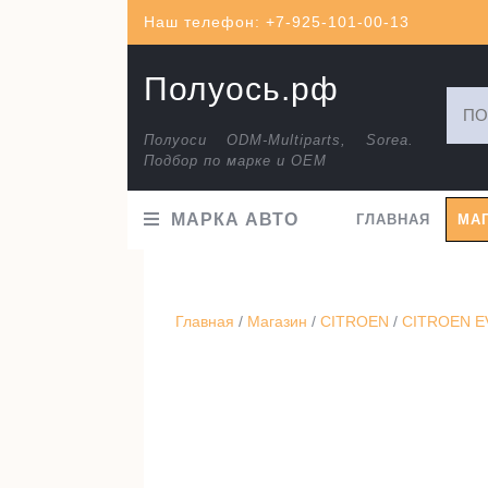
Перейти
Наш телефон: +7-925-101-00-13
к
содержимому
Полуось.рф
Искат
Полуоси ODM-Multiparts, Sorea.
Подбор по марке и ОЕМ
МАРКА АВТО
ГЛАВНАЯ
МА
Главная
/
Магазин
/
CITROEN
/
CITROEN EV