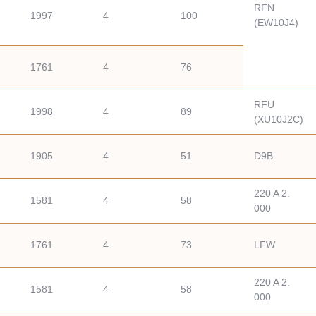
RFN
1997
4
100
(EW10J4)
1761
4
76
.
RFU
1998
4
89
(XU10J2C)
1905
4
51
D9B
220 A 2.
1581
4
58
000
.
1761
4
73
LFW
220 A 2.
1581
4
58
000