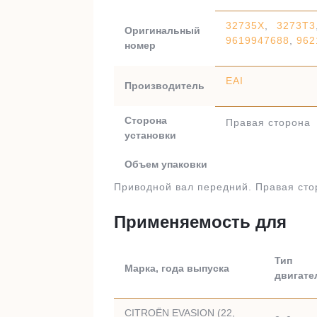
32735X
,
3273T3
Оригинальный
9619947688
,
962
номер
EAI
Производитель
Сторона
Правая сторона
установки
Объем упаковки
Приводной вал передний. Правая сто
Применяемость для
Тип
Марка, года выпуска
двигате
CITROËN EVASION (22,