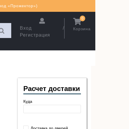
авод «Прожектор»)
0
Вход /
Корзина
Регистрация
Расчет доставки
Куда
Доставка до дверей