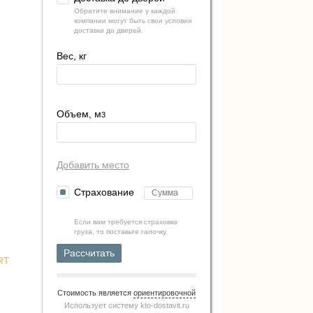
Обратите внимание у каждой
компании могут быть свои условия
доставки до дверей.
Вес, кг
Объем, м
3
Добавить место
Страхование
Если вам требуется страховка
груза, то поставьте галочку.
Рассчитать
RT
Стоимость является
ориентировочной
Использует систему
kto-dostavit.ru