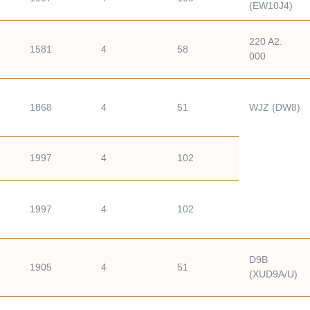
(EW10J4)
220 A2.
1581
4
58
000
1868
4
51
WJZ (DW8)
1997
4
102
1997
4
102
D9B
1905
4
51
(XUD9A/U)