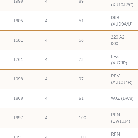
1998
4
89
(XU10J2/C)
D9B
1905
4
51
(XUD9A/U)
220 A2.
1581
4
58
000
LFZ
1761
4
73
(XU7JP)
RFV
1998
4
97
(XU10J4R)
1868
4
51
WJZ (DW8)
RFN
1997
4
100
(EW10J4)
RFN
1997
4
100