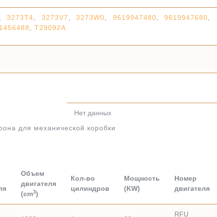
,
3273T4
,
3273V7
,
3273W0
,
9619947480
,
9619947680
,
1456488
,
T29092A
Нет данных
рона для механической коробки
Объем
Кол-во
Мощность
Номер
двигателя
ля
цилиндров
(KW)
двигателя
3
(cm
)
RFU