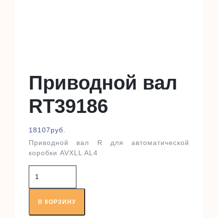
Приводной вал
RT39186
18107
руб.
Приводной вал R для автоматической
коробки AVXLL AL4
Количество
товара
Приводной
вал
В КОРЗИНУ
RT39186