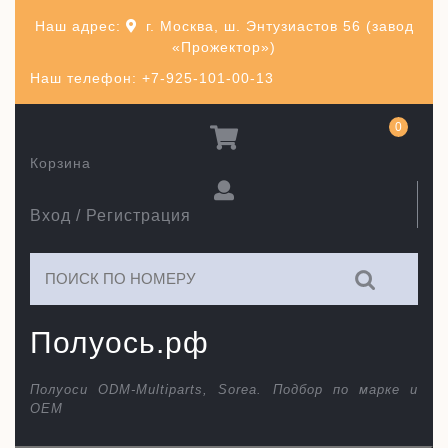
Перейти
Наш адрес:
г. Москва, ш. Энтузиастов 56 (завод
к
«Прожектор»)
содержимому
Наш телефон: +7-925-101-00-13
0
Корзина
Вход / Регистрация
Искать:
Полуось.рф
Полуоси ODM-Multiparts, Sorea. Подбор по марке и
ОЕМ