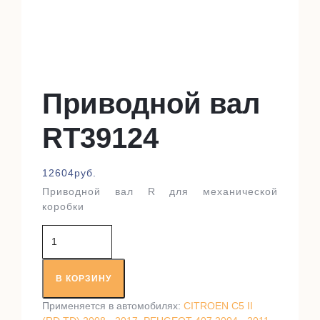
Приводной вал
RT39124
12604
руб.
Приводной вал R для механической
коробки
Количество
товара
Приводной
вал
В КОРЗИНУ
RT39124
Применяется в автомобилях:
CITROEN C5 II