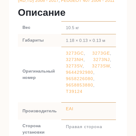
(RD,TD) 2008 - 2017
,
PEUGEOT 407 2004 - 2011
Описание
Вес
10.5 кг
Габариты
1.18 × 0.13 × 0.13 м
3273GC
,
3273GE
,
3273NH
,
3273NJ
,
3273SV
,
3273SW
,
Оригинальный
9644292980
,
номер
9658226080
,
9658853880
,
T39124
EAI
Производитель
Сторона
Правая сторона
установки