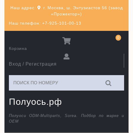
Перейти
Наш адрес:
г. Москва, ш. Энтузиастов 56 (завод
к
«Прожектор»)
содержимому
Наш телефон: +7-925-101-00-13
0
Корзина
Вход / Регистрация
Искать:
Полуось.рф
Полуоси ODM-Multiparts, Sorea. Подбор по марке и
ОЕМ