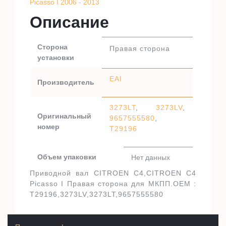
Picasso I 2006 - 2013
Описание
Сторона
Правая сторона
установки
EAI
Производитель
3273LT
,
3273LV
,
Оригинальный
9657555580
,
номер
T29196
Объем упаковки
Нет данных
Приводной вал CITROEN C4,CITROEN C4
Picasso I Правая сторона для МКПП.OEM :
T29196,3273LV,3273LT,9657555580