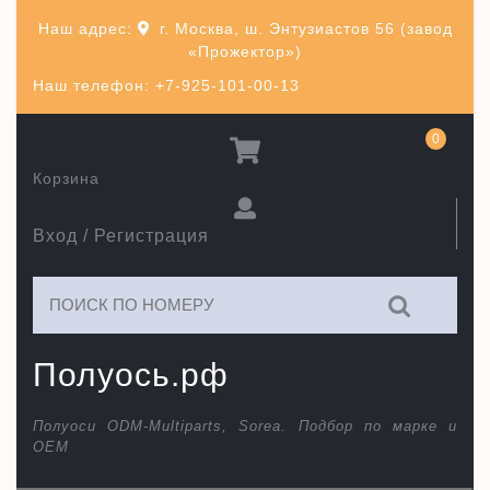
Перейти
Наш адрес:
г. Москва, ш. Энтузиастов 56 (завод
к
«Прожектор»)
содержимому
Наш телефон: +7-925-101-00-13
0
Корзина
Вход / Регистрация
Искать:
Полуось.рф
Полуоси ODM-Multiparts, Sorea. Подбор по марке и
ОЕМ