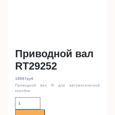
Приводной вал
RT29252
18887
руб.
Приводной вал R для автоматической
коробки
Количество
товара
Приводной