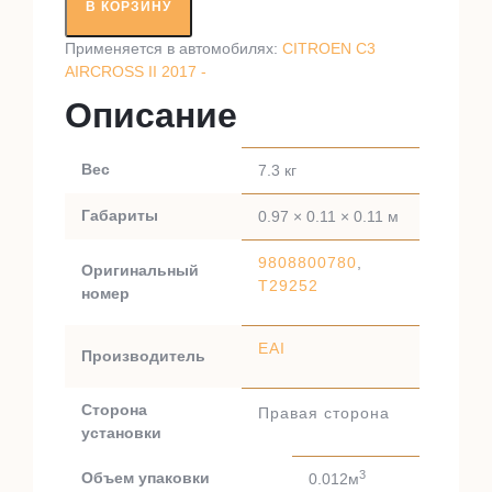
вал
В КОРЗИНУ
RT29252
Применяется в автомобилях:
CITROEN C3
AIRCROSS II 2017 -
Описание
Вес
7.3 кг
Габариты
0.97 × 0.11 × 0.11 м
9808800780
,
Оригинальный
T29252
номер
EAI
Производитель
Сторона
Правая сторона
установки
3
Объем упаковки
0.012м