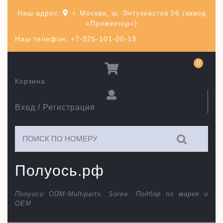
Перейти
Наш адрес:
г. Москва, ш. Энтузиастов 56 (завод
к
«Прожектор»)
содержимому
Наш телефон: +7-925-101-00-13
0
Корзина
Вход / Регистрация
Искать:
Полуось.рф
Полуоси ODM-Multiparts, Sorea. Подбор по марке и
ОЕМ