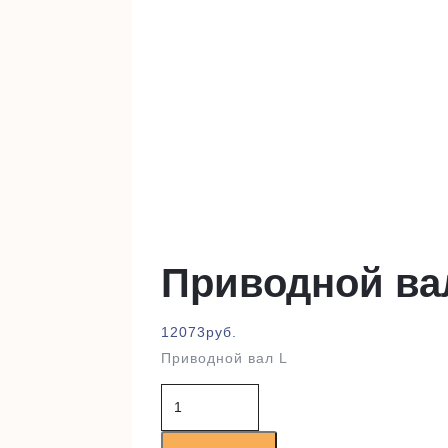
Приводной ва
12073
руб.
Приводной вал L
Количество
товара
Приводной