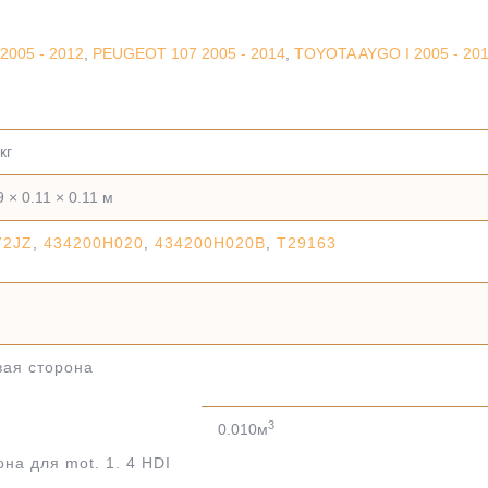
2005 - 2012
,
PEUGEOT 107 2005 - 2014
,
TOYOTA AYGO I 2005 - 20
кг
9 × 0.11 × 0.11 м
72JZ
,
434200H020
,
434200H020B
,
T29163
I
вая сторона
3
0.010м
на для mot. 1. 4 HDI