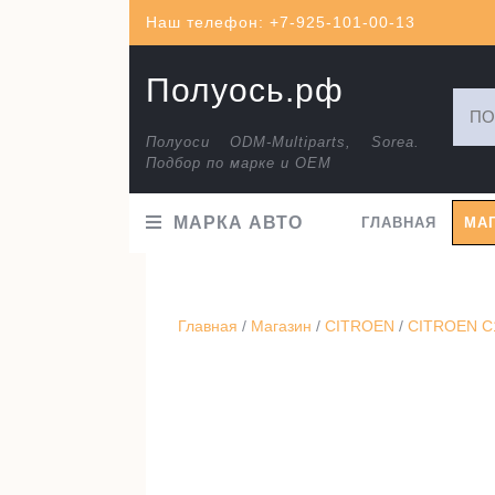
Перейти
Наш телефон: +7-925-101-00-13
к
содержимому
Полуось.рф
Искат
Полуоси ODM-Multiparts, Sorea.
Подбор по марке и ОЕМ
МАРКА АВТО
ГЛАВНАЯ
МА
Главная
/
Магазин
/
CITROEN
/
CITROEN C1