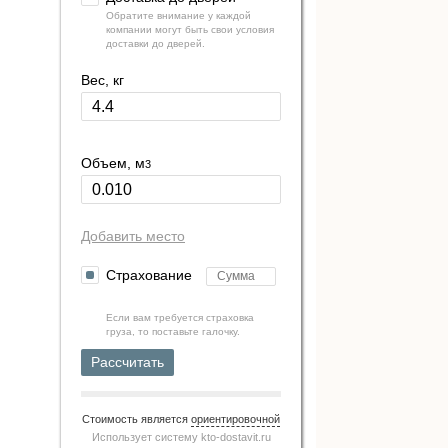
Обратите внимание у каждой
компании могут быть свои условия
доставки до дверей.
Вес, кг
Объем, м
3
Добавить место
Страхование
Если вам требуется страховка
груза, то поставьте галочку.
Рассчитать
Стоимость является
ориентировочной
Использует систему
kto-dostavit.ru