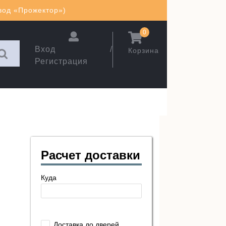
авод «Прожектор»)
0
Вход /
Корзина
Регистрация
Расчет доставки
Куда
Доставка до дверей