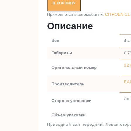
вал
В КОРЗИНУ
RT29163
Применяется в автомобилях:
CITROEN C1 
Описание
Вес
4.4 
Габариты
0.7
32
Оригинальный номер
EA
Производитель
Ле
Сторона установки
Объем упаковки
Приводной вал передний. Левая сторо