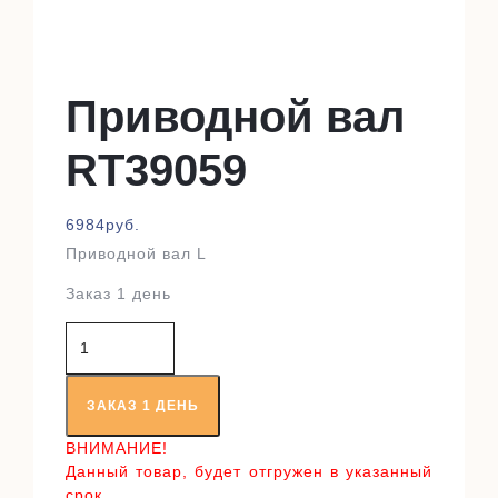
Приводной вал
RT39059
6984
руб.
Приводной вал L
Заказ 1 день
Количество
товара
Приводной
вал
ЗАКАЗ 1 ДЕНЬ
RT39059
ВНИМАНИЕ!
Данный товар, будет отгружен в указанный
срок,