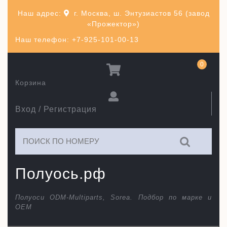
Перейти
Наш адрес:
г. Москва, ш. Энтузиастов 56 (завод
к
«Прожектор»)
содержимому
Наш телефон: +7-925-101-00-13
0
Корзина
Вход / Регистрация
Искать:
Полуось.рф
Полуоси ODM-Multiparts, Sorea. Подбор по марке и
ОЕМ