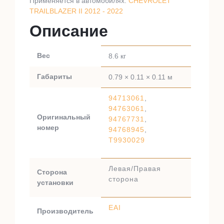
Применяется в автомобилях:
CHEVROLET
TRAILBLAZER II 2012 - 2022
Описание
Вес
8.6 кг
Габариты
0.79 × 0.11 × 0.11 м
94713061
,
94763061
,
Оригинальный
94767731
,
номер
94768945
,
T9930029
Левая/Правая
Сторона
сторона
установки
EAI
Производитель