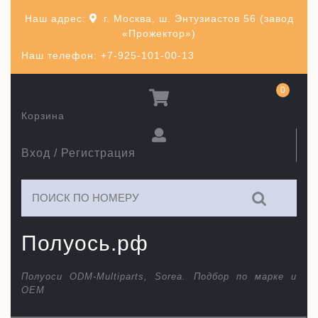
Перейти
Наш адрес:
г. Москва, ш. Энтузиастов 56 (завод
к
«Прожектор»)
содержимому
Наш телефон: +7-925-101-00-13
0
Корзина
Вход / Регистрация
Искать:
Полуось.рф
Полуоси ODM-Multiparts, Sorea. Подбор по марке и
ОЕМ