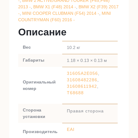
-
,
BMW 2 ACTIVE/GRAND TOURER (F45,F46)
2013 -
,
BMW X1 (F48) 2014 -
,
BMW X2 (F39) 2017
-
,
MINI COOPER CLUBMAN (F54) 2014 -
,
MINI
COUNTRYMAN (F60) 2016 -
Описание
Вес
10.2 кг
Габариты
1.18 × 0.13 × 0.13 м
31605A2E056
,
31608482286
,
Оригинальный
31608611942
,
номер
T68688
Сторона
Правая сторона
установки
EAI
Производитель