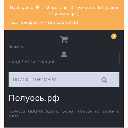
Перейти
Наш адрес:
г. Москва, ш. Энтузиастов 56 (завод
к
«Прожектор»)
содержимому
Наш телефон: +7-925-101-00-13
0
Корзина
Вход / Регистрация
Искать:
Полуось.рф
Полуоси ODM-Multiparts, Sorea. Подбор по марке и
ОЕМ