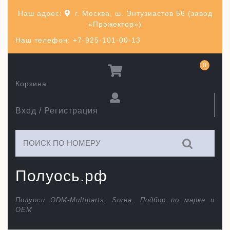
Перейти
Наш адрес:
г. Москва, ш. Энтузиастов 56 (завод
к
«Прожектор»)
содержимому
Наш телефон: +7-925-101-00-13
0
Корзина
Вход / Регистрация
Искать:
Полуось.рф
Полуоси ODM-Multiparts, Sorea. Подбор по марке и
ОЕМ