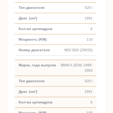
520 i
1991
6
110
M52 B20 (206S3)
BMW 5 (E39) 1999-
2003
520 i
1991
6
100