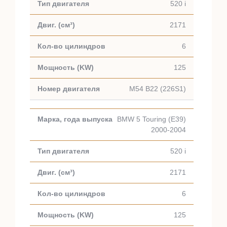
520 i
2171
6
125
M54 B22 (226S1)
BMW 5 Touring (E39)
2000-2004
520 i
2171
6
125