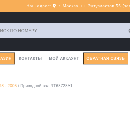
Наш адрес:
г. Москва, ш. Энтузиастов 56 (з
ь:
ГАЗИН
КОНТАКТЫ
МОЙ АККАУНТ
ОБРАТНАЯ СВЯЗЬ
98 - 2005
/ Приводной вал RT68728A1