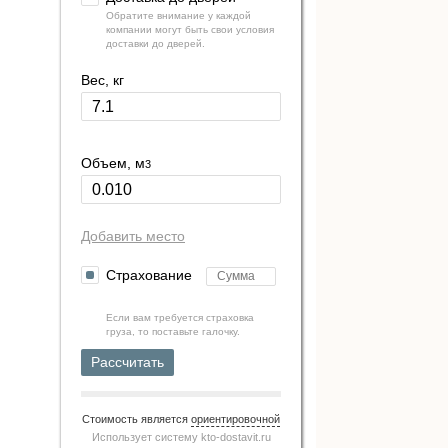
Обратите внимание у каждой
компании могут быть свои условия
доставки до дверей.
Вес, кг
Объем, м
3
Добавить место
Страхование
Если вам требуется страховка
груза, то поставьте галочку.
Рассчитать
Стоимость является
ориентировочной
Использует систему
kto-dostavit.ru