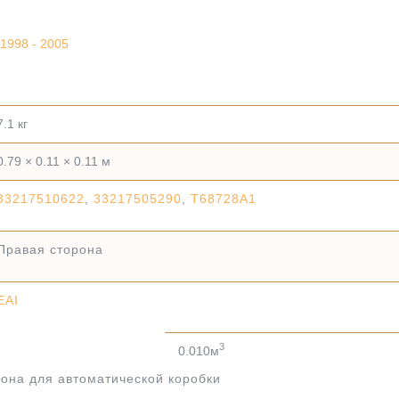
1998 - 2005
7.1 кг
0.79 × 0.11 × 0.11 м
33217510622
,
33217505290
,
T68728A1
Правая сторона
EAI
3
0.010м
она для автоматической коробки