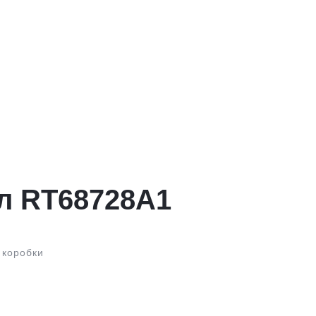
л RT68728A1
 коробки