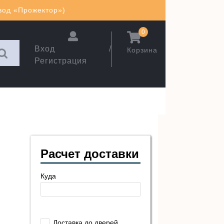
авод «Прожектор»)
0
Вход /
Корзина
Регистрация
Расчет доставки
Куда
Доставка до дверей