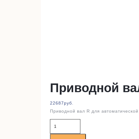
Приводной ва
22687
руб.
Приводной вал R для автоматической
Количество
товара
Приводной