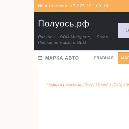
Перейти
Наш телефон: +7-925-101-00-13
к
содержимому
Полуось.рф
Искат
Полуоси ODM-Multiparts, Sorea.
Подбор по марке и ОЕМ
МАРКА АВТО
ГЛАВНАЯ
МА
Главная
/
Магазин
/
BMW
/
BMW 3 (E46) 19