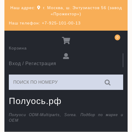
Перейти
Наш адрес:
г. Москва, ш. Энтузиастов 56 (завод
к
«Прожектор»)
содержимому
Наш телефон: +7-925-101-00-13
0
Корзина
Вход / Регистрация
Искать:
Полуось.рф
Полуоси ODM-Multiparts, Sorea. Подбор по марке и
ОЕМ