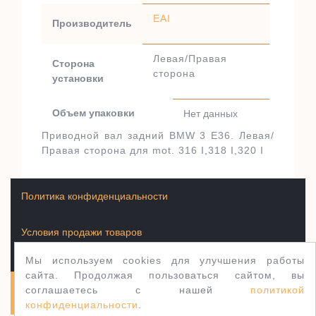
EAI
Производитель
Левая/Правая
Сторона
сторона
установки
Объем упаковки
Нет данных
Приводной вал задний BMW 3 E36. Левая/
Правая сторона для mot. 316 I,318 I,320 I
Политика конфиденциальности
Условия продажи товаров
Мы используем cookies для улучшения работы
сайта. Продолжая пользоваться сайтом, вы
соглашаетесь с нашей
политикой
Полуось.рф 2003-2026
WordPress тема Jewellery
конфиденциальности
.