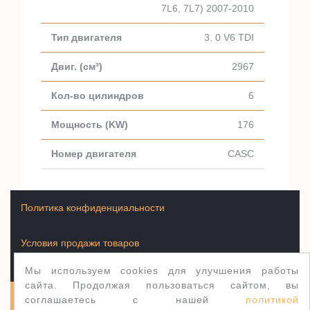
7L6, 7L7) 2007-2010
3. 0 V6 TDI
2967
6
176
CASC
Политика конфиденциальности
Условия продажи товаров
Мы используем cookies для улучшения работы
сайта. Продолжая пользоваться сайтом, вы
соглашаетесь с нашей
политикой
Полуось.рф 2003-2026
WordPress тема Jewellery