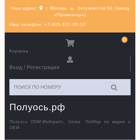
Перейти
Наш адрес:
г. Москва, ш. Энтузиастов 56 (завод
к
«Прожектор»)
содержимому
Наш телефон: +7-925-101-00-13
0
Корзина
Вход / Регистрация
Искать:
Полуось.рф
Полуоси ODM-Multiparts, Sorea. Подбор по марке и
ОЕМ