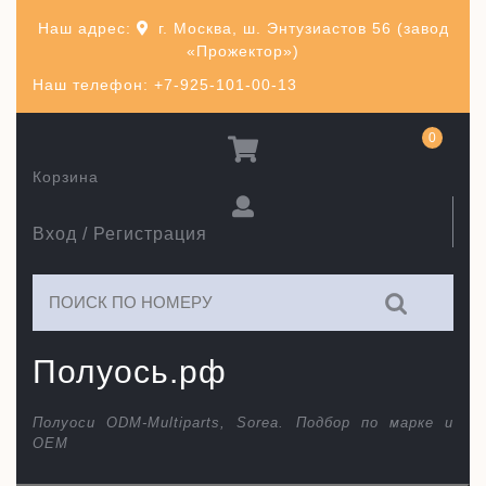
Перейти
Наш адрес:
г. Москва, ш. Энтузиастов 56 (завод
к
«Прожектор»)
содержимому
Наш телефон: +7-925-101-00-13
0
Корзина
Вход / Регистрация
Искать:
Полуось.рф
Полуоси ODM-Multiparts, Sorea. Подбор по марке и
ОЕМ