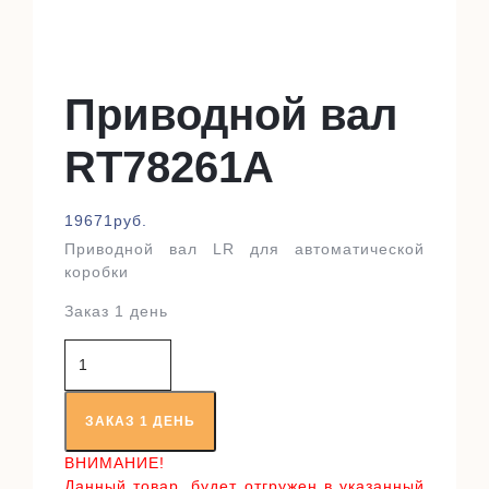
Приводной вал
RT78261A
19671
руб.
Приводной вал LR для автоматической
коробки
Заказ 1 день
Количество
товара
Приводной
вал
ЗАКАЗ 1 ДЕНЬ
RT78261A
ВНИМАНИЕ!
Данный товар, будет отгружен в указанный