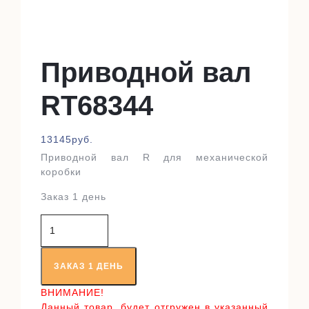
Приводной вал
RT68344
13145
руб.
Приводной вал R для механической
коробки
Заказ 1 день
Количество
товара
Приводной
вал
ЗАКАЗ 1 ДЕНЬ
RT68344
ВНИМАНИЕ!
Данный товар, будет отгружен в указанный