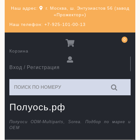
Перейти
Наш адрес:
г. Москва, ш. Энтузиастов 56 (завод
к
«Прожектор»)
содержимому
Наш телефон: +7-925-101-00-13
0
Корзина
Вход / Регистрация
Искать:
Полуось.рф
Полуоси ODM-Multiparts, Sorea. Подбор по марке и
ОЕМ