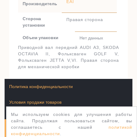
EAI
Производитель
Сторона
Правая сторона
установки
Объем упаковки
Нет данных
Приводной вал передний AUDI A3, SKODA
OCTAVIA II, Фольксваген GOLF V,
Фольксваген JETTA V,VI. Правая сторона
для механической коробки
Политика конфиденциальности
Условия продажи товаров
Мы используем cookies для улучшения работы
сайта. Продолжая пользоваться сайтом, вы
соглашаетесь с нашей
политикой
Полуось.рф 2003-2026
WordPress тема Jewellery
конфиденциальности
.