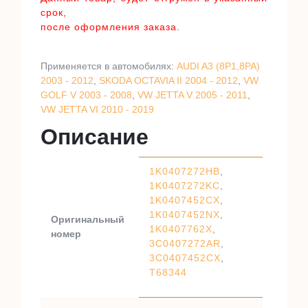
срок,
после оформления заказа.
Применяется в автомобилях:
AUDI A3 (8P1,8PA)
2003 - 2012
,
SKODA OCTAVIA II 2004 - 2012
,
VW
GOLF V 2003 - 2008
,
VW JETTA V 2005 - 2011
,
VW JETTA VI 2010 - 2019
Описание
1K0407272HB
,
1K0407272KC
,
1K0407452CX
,
1K0407452NX
,
Оригинальный
1K0407762X
,
номер
3C0407272AR
,
3C0407452CX
,
T68344