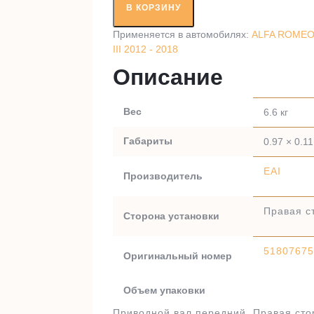
вал
В КОРЗИНУ
RT58390
Применяется в автомобилях:
ALFA ROMEO 
III 2012 - 2018
Описание
Вес
6.6 кг
Габариты
0.97 × 0.11
EAI
Производитель
Правая с
Сторона установки
51807675
Оригинальный номер
Объем упаковки
Приводной вал передний. Правая сто