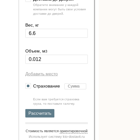
Обратите внимание у каждой
компании могут быть свои условия
доставки до дверей.
Вес, кг
Объем, м
3
Добавить место
Страхование
Если вам требуется страховка
груза, то поставьте галочку.
Рассчитать
Стоимость является
ориентировочной
Использует систему
kto-dostavit.ru