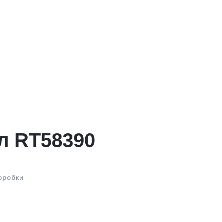
л RT58390
оробки