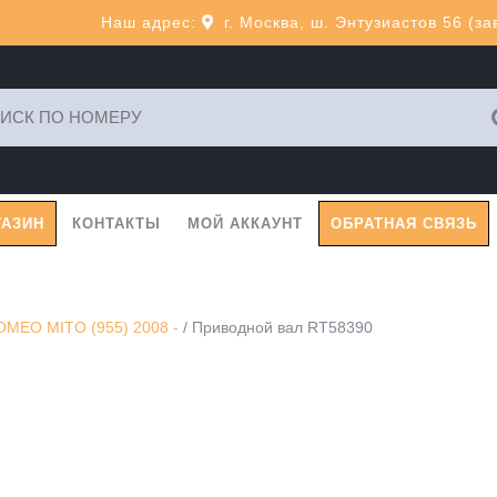
Наш адрес:
г. Москва, ш. Энтузиастов 56 (з
ь:
ГАЗИН
КОНТАКТЫ
МОЙ АККАУНТ
ОБРАТНАЯ СВЯЗЬ
OMEO MITO (955) 2008 -
/ Приводной вал RT58390