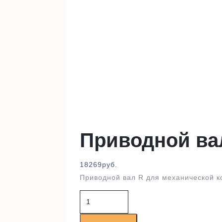
Приводной ва
18269
руб.
Приводной вал R для механической к
Количество
товара
Приводной