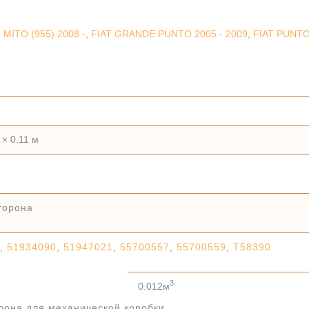
MITO (955) 2008 -
,
FIAT GRANDE PUNTO 2005 - 2009
,
FIAT PUNT
 × 0.11 м
торона
,
51934090
,
51947021
,
55700557
,
55700559
,
T58390
3
0.012м
рона для механической коробки.