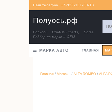
Перейти
Наш телефон: +7-925-101-00-13
к
содержимому
Полуось.рф
Искат
Полуоси ODM-Multiparts, Sorea.
Подбор по марке и ОЕМ
МАРКА АВТО
ГЛАВНАЯ
МА
Главная
/
Магазин
/
ALFA ROMEO
/
ALFA R