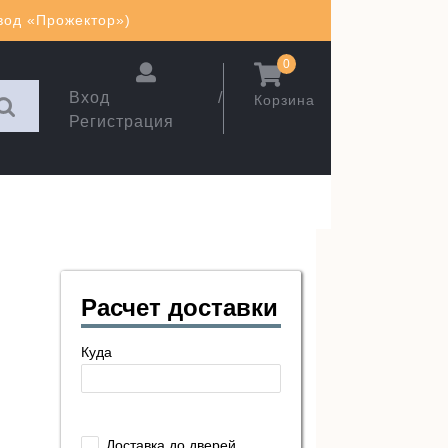
авод «Прожектор»)
0
Вход /
Корзина
Регистрация
Расчет доставки
Куда
Доставка до дверей