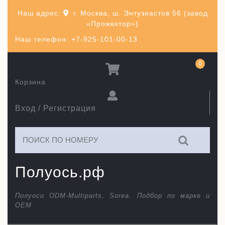
Перейти
Наш адрес:
г. Москва, ш. Энтузиастов 56 (завод
к
«Прожектор»)
содержимому
Наш телефон: +7-925-101-00-13
0
Корзина
Вход / Регистрация
Искать:
Полуось.рф
Полуоси ODM-Multiparts, Sorea. Подбор по марке и
ОЕМ