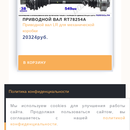
ПРИВОДНОЙ ВАЛ RT78254A
Приводной вал LR для механической
коробки
20324
руб.
В КОРЗИНУ
Политика конфиденциальности
Мы используем cookies для улучшения работы
Условия продажи товаров
сайта. Продолжая пользоваться сайтом, вы
соглашаетесь с нашей
политикой
конфиденциальности
.