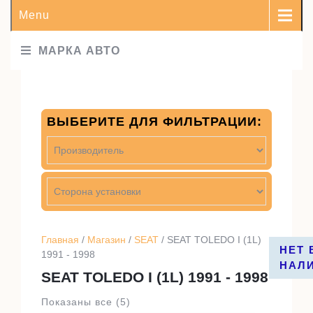
Menu
МАРКА АВТО
ВЫБЕРИТЕ ДЛЯ ФИЛЬТРАЦИИ:
Главная
/
Магазин
/
SEAT
/ SEAT TOLEDO I (1L)
НЕТ 
НЕТ 
НЕТ 
НЕТ 
1991 - 1998
НАЛ
НАЛ
НАЛ
НАЛ
SEAT TOLEDO I (1L) 1991 - 1998
Показаны все (5)