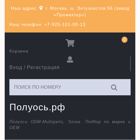
Перейти
Наш адрес:
г. Москва, ш. Энтузиастов 56 (завод
к
«Прожектор»)
содержимому
Наш телефон: +7-925-101-00-13
0
Корзина
Вход / Регистрация
Искать:
Полуось.рф
Полуоси ODM-Multiparts, Sorea. Подбор по марке и
ОЕМ