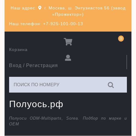
Перейти
Наш адрес:
г. Москва, ш. Энтузиастов 56 (завод
к
«Прожектор»)
содержимому
Наш телефон: +7-925-101-00-13
0
Корзина
Вход / Регистрация
Искать:
Полуось.рф
Полуоси ODM-Multiparts, Sorea. Подбор по марке и
ОЕМ