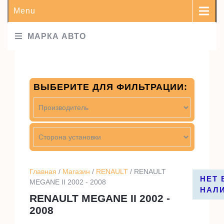
Menu
МАРКА АВТО
ВЫБЕРИТЕ ДЛЯ ФИЛЬТРАЦИИ:
Главная
/
Магазин
/
RENAULT
/ RENAULT
НЕТ 
НЕТ 
НЕТ 
НЕТ 
НЕТ 
НЕТ 
MEGANE II 2002 - 2008
НАЛ
НАЛ
НАЛ
НАЛ
НАЛ
НАЛ
RENAULT MEGANE II 2002 -
2008