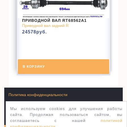
ПРИВОДНОЙ ВАЛ RT68562A1
Приводной вал задний R
24578
руб.
В КОРЗИНУ
Политика конфиденциальности
Мы используем cookies для улучшения работы
Условия продажи товаров
сайта. Продолжая пользоваться сайтом, вы
соглашаетесь с нашей
политикой
конфиденциальности
.