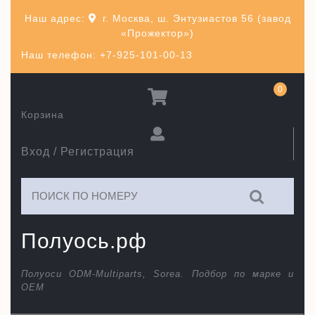
Перейти
Наш адрес:
г. Москва, ш. Энтузиастов 56 (завод
к
«Прожектор»)
содержимому
Наш телефон: +7-925-101-00-13
0
Корзина
Вход / Регистрация
Искать:
Полуось.рф
Полуоси ODM-Multiparts, Sorea. Подбор по марке и
ОЕМ