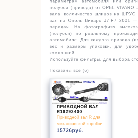
параметрам автомобиля или ориг
полуоси (привода) от OPEL VIVARO 
вала, колличество шлицов на ШРУС 
вал на Опель Виваро J7,F7 2001 — 
передач. На фотографиях высоко
(полуоси) по реальному производ
автомобиле. Для каждого привода (п
вес и размеры упаковки, для удоб
компанией.
Используйте фильтры, для выбора ст
Показаны все (6)
ПРИВОДНОЙ ВАЛ
R18292400
Приводной вал R для
механической коробки
15726
руб.