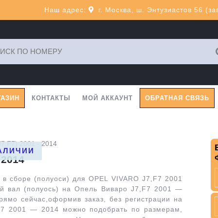
Наш адрес:
г. Москва, ш. Энтузиастов 56 (з
ь:
ГАЗИН
КОНТАКТЫ
МОЙ АККАУНТ
ОБРАТНАЯ СВЯЗЬ
7,F7) 2001 - 2014
НАЛИЧИИ
 2014
 в сборе (полуоси) для OPEL VIVARO J7,F7 2001
й вал (полуось) на Опель Виваро J7,F7 2001 —
рямо сейчас,оформив заказ, без регистрации на
F7 2001 — 2014 можно подобрать по размерам,