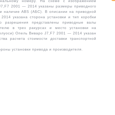
инальному номеру. На схеме с изображением
J7,F7 2001 — 2014 указаны размеры приводного
и наличие ABS (АБС). В описании на приводной
2014 указана сторона установки и тип коробки
го разрешения представлены приводные валы
ителю в трех ракурсах и место установки на
олуоси) Опель Виваро J7,F7 2001 — 2014 указан
ства расчета стоимости доставки транспортной
ороны установки привода и производителя.