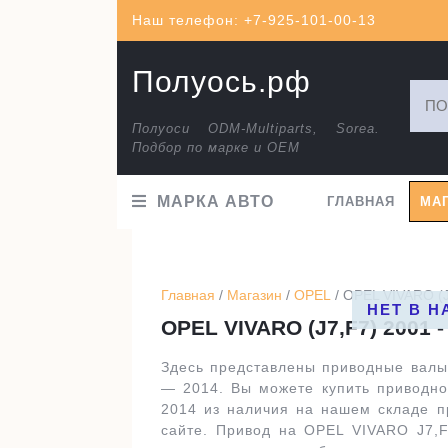
Перейти
Наш телефон: +7-925-101-00-13
к
содержимому
Полуось.рф
Искат
Полуоси ODM-Multiparts, Sorea.
Подбор по марке и ОЕМ
МАРКА АВТО
ГЛАВНАЯ
МА
Главная
/
Магазин
/
OPEL
/ OPEL VIVARO (J
НЕТ В 
OPEL VIVARO (J7,F7) 2001 -
Здесь представлены приводные валы
— 2014. Вы можете купить приводно
2014 из наличия на нашем складе п
сайте. Привод на OPEL VIVARO J7,